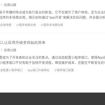
自于
应用公园
易于传播的特点成为各行各业的新宠。它不仅提升了用户体验，还为企业
程序的多场景应用，揭示如何通过“app开发”来解决实际问题，并全面分
序应用场景
小程序场景应用
小程序多场景利用
口,让应用升级变得如此简单
自于
应用公园
置成为了开发者和企业关注的焦点。通过动态配置小程序接口，使得App
小程序接口不仅有助于加快开发流程，降低维护成本，还能在不断变化的
动态配置小程序接口
App接口升级简化
小程序接口配置