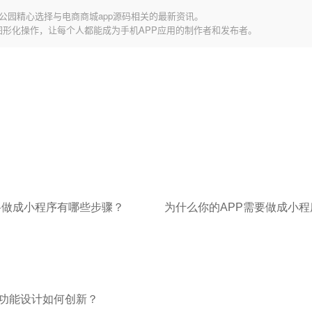
公园精心选择与电商商城app源码相关的最新资讯。
图形化操作，让每个人都能成为手机APP应用的制作者和发布者。
表格做成小程序有哪些步骤？
为什么你的APP需要做成小程
,功能设计如何创新？