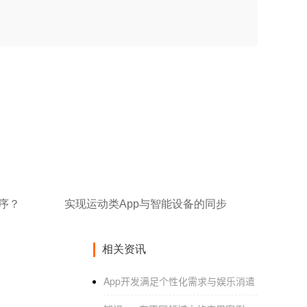
序？
实现运动类App与智能设备的同步
相关资讯
App开发满足个性化需求与娱乐消遣