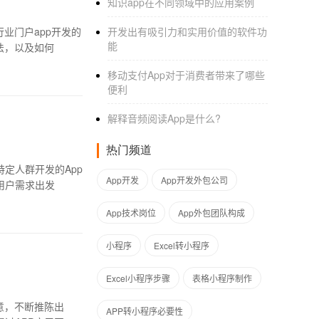
知识app在不同领域中的应用案例
业门户app开发的
开发出有吸引力和实用价值的软件功
能
法，以及如何
移动支付App对于消费者带来了哪些
便利
解释音频阅读App是什么?
热门频道
定人群开发的App
App开发
App开发外包公司
用户需求出发
App技术岗位
App外包团队构成
小程序
Excel转小程序
Excel小程序步骤
表格小程序制作
意，不断推陈出
APP转小程序必要性