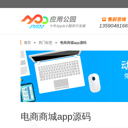
1359046166
首页
热门标签
电商商城app源码
>
>
电商商城app源码