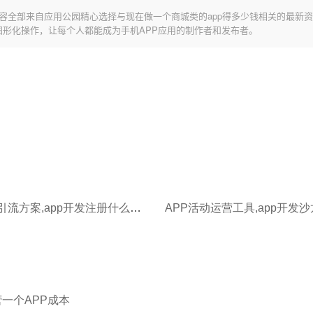
内容全部来自应用公园精心选择与现在做一个商城类的app得多少钱相关的最新
图形化操作，让每个人都能成为手机APP应用的制作者和发布者。
APP注册引流方案,app开发注册什么企业
APP活动运营工具,app开发
营一个APP成本