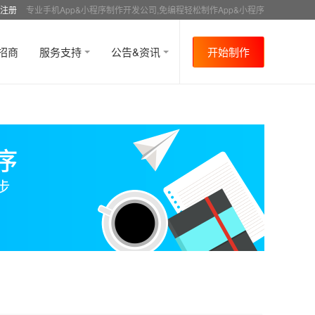
注册
专业手机App&小程序制作开发公司,免编程轻松制作App&小程序
招商
服务支持
公告&资讯
开始制作