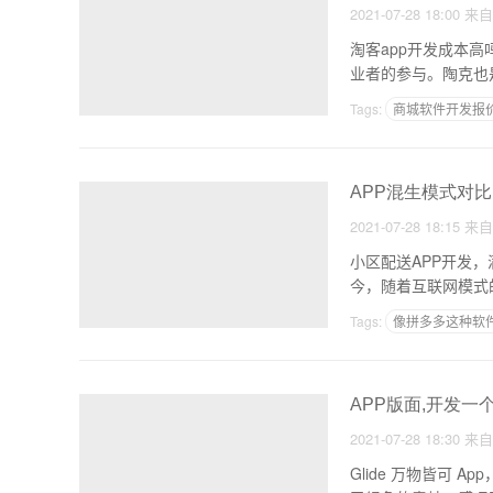
2021-07-28 18:00
来
淘客app开发成本
业者的参与。陶克也
Tags:
商城软件开发报
一键生成APP原理
APP混生模式对比
2021-07-28 18:15
来
小区配送APP开发，
今，随着互联网模式
Tags:
像拼多多这种软
app免代码开发
厦门
APP版面,开发一
2021-07-28 18:30
来
Glide 万物皆可 App，5 分钟创建自己的应用 小众软件 Glide是一项精彩的服务，仅用5分钟就能打造出一只美丽