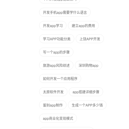
开发手机app需要学什么语言
开发app学习
建立app的费用
学习APP功能分类
上饶APP开发
写一个app的步骤
旅游app风险综述
深圳购物app
如何开发一个应用程序
太原软件开发
app搭建详细步骤
鉴别app制作
生成一个APP多少钱
app商业化变现模式