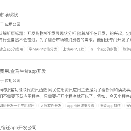
发市场现状
自于
应用公园
开发购物APP发展现状分析 随着APP在开发，的兴起，定制，各行各业都开
电商行业自然不会错过。为了迎合市场和消费者的需求，他们还专门开发了
建立app的费用
学习APP功能分类
上饶APP开发
写一个app的步骤
旅游
费用,盒马生鲜app开发
自于
应用公园
 网民使用资讯应用主要是为了看新闻和读故事。如今，如果他们
们不需要下载应用程序，只需要打开小程序就可以了，例如，今天小程序
如何开发一个应用程序
太原软件开发
app搭建详细步骤
鉴别app制作
安
,宿迁app开发公司