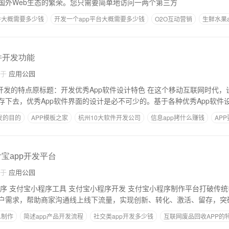
国外Web生态的繁荣。您只需要简单地访问一两个第三方
件大概需要多少钱
开发一个app平台大概需要多少钱
O2O互动营销
生鲜水果a
安卓开发常用的软件
软件开发功能
自于
应用公园
标题：开发优秀App软件设计特色 在这个移动互联网时代，设计出来的APP软
存下去，优秀App软件界面的设计是必不可少的。基于各种优秀App软件
发的目的
APP模板之家
杭州10大软件开发公司
信息app拷什么赚钱
AP
付宝app开发平台
自于
应用公园
程序 支付宝小程序工具 支付宝小程序开发 支付宝小程序制作平台打破传
户需求，帮助商家沟通线上线下流量，实现创新、转化、激活、留存，突
么制作
简述app产品开发流程
社交类app开发多少钱
互联网废品回收APP的
开发手机app需要学什么语言