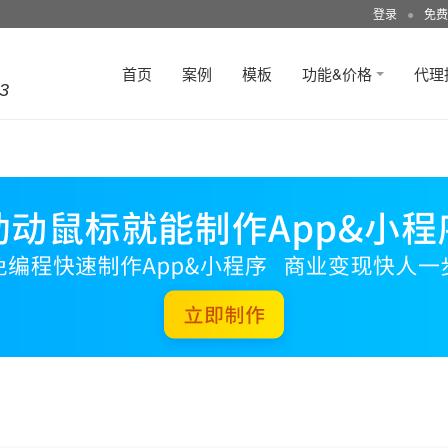
登录
●
免费
首页
案例
模板
功能&价格
代理
3