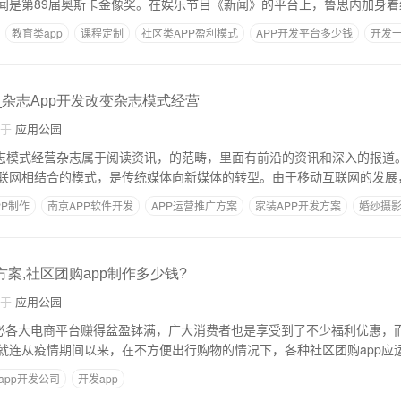
闻是第89届奥斯卡金像奖。在娱乐节目《新闻》的平台上，鲁思内加身着
教育类app
课程定制
社区类APP盈利模式
APP开发平台多少钱
开发一
_杂志App开发改变杂志模式经营
自于
应用公园
杂志模式经营杂志属于阅读资讯，的范畴，里面有前沿的资讯和深入的报道。
联网相结合的模式，是传统媒体向新媒体的转型。由于移动互联网的发展，
PP制作
南京APP软件开发
APP运营推广方案
家装APP开发方案
婚纱摄影
方案,社区团购app制作多少钱?
自于
应用公园
",想必各大电商平台赚得盆盈钵满，广大消费者也是享受到了不少福利优惠，
就连从疫情期间以来，在不方便出行购物的情况下，各种社区团购app应
app开发公司
开发app