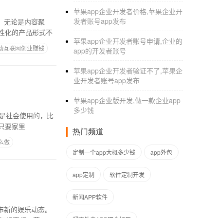
苹果app企业开发者价格,苹果企业开
发者账号app发布
样。无论是内容聚
性化的产品形式不
苹果app企业开发者账号申请,企业的
移动互联网创业赚钱
app的开发者账号
苹果app企业开发者验证不了,苹果企
业开发者账号app发布
苹果app企业版开发,做一款企业app
多少钱
都是社会使用的，比
只要家里
热门频道
么做
定制一个app大概多少钱
app外包
app定制
软件定制开发
新闻APP软件
发布新的娱乐动态。