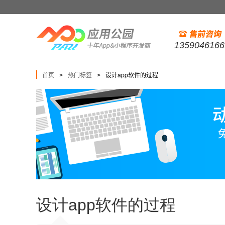
1359046166
首页
热门标签
设计app软件的过程
>
>
设计app软件的过程