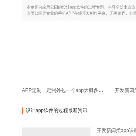
本专题为应用公园的设计app软件的过程专题，内容全部来自应
应用公园是专业的手机APP在线开发制作平台，无需编程，纯
APP定制：定制外包一个app大概多少钱？
设计app软件的过程最新资讯
开发新闻类app课