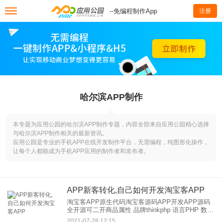
--免编程制作App
注册
哈尔滨APP制作
本专题为应用公园的哈尔滨APP制作专题，内容全部来自应用公园精心选择
与哈尔滨APP制作相关的最新资讯。
应用公园是专业的手机APP在线开发制作平台，无需编程，纯图形化操作，
让每个人都能成为手机APP应用的制作者和发布者。
APP新客转化,自己如何开发淘宝客APP
淘宝客APP原生代码淘宝客源码APP开发APP源码
全开源可二开商品属性 品牌thinkphp 语言PHP 数据
库Mysql 移动应用 大小56MB 规格全站源代码 免
2021-07-28 12:15