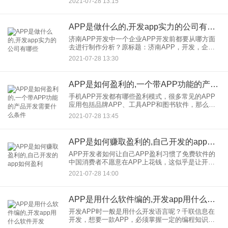
2021-07-28 13:15
需要哪些功能呢？ 1.用户功能模块 用户
APP是做什么的,开发app实力的公司有哪些
济南APP开发中一个企业APP开发前都要从哪方面
去进行制作分析？原标题：济南APP，开发，企业
APP，之前的开发，应该从哪些方面分析制作？ 在
2021-07-28 13:30
如今的移动互联网时代，很多企业人都会选择在开
发的一款A
APP是如何盈利的,一个带APP功能的产品开发需要什么条件
手机APP开发都有哪些盈利模式，很多常见的APP
应用包括品牌APP、工具APP和图书软件，那么有
多少APP应用是盈利的呢？让我们一起讨论一下。
2021-07-28 13:45
而且很多常见的app APPLication包括品牌AP
APP是如何赚取盈利的,自己开发的app如何盈利
APP开发者如何让自己APP盈利习惯了免费软件的
中国消费者不愿意在APP上花钱，这似乎是让开发
所有APP用户头疼的问题App开发用户肯定希望自己
2021-07-28 14:00
的App终盈利，那么应该怎么做才能实现呢？造成这
种情况的
APP是用什么软件编的,开发app用什么软件开发
开发APP时一般是用什么开发语言呢？千联信息在
开发，想要一款APP，必须掌握一定的编程知识，
APP的开发语言是非常重要的一个。 在很多人眼