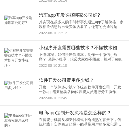
2022-08-10 16:14
汽车app开发选择哪家公司好?
其实现在很多人购车时都事先通过app了解价格、参
数相关信息后再去实体店看了，还有的会通过这些
汽车app来查看相关汽车资讯等，那么如果开发这类
2022-08-10 22:12
汽车app，选择哪家公司比较好呢？
小程序开发需要哪些技术？不懂技术如何开发小程序？
不懂编程，如何快速低成本，制作一个微信小程
序？ 说起小程序，想必大家都不陌生，相对于app来
说，小程序不仅具有app的很多功能，而且无需下载
2022-08-10 21:10
安装、用完即走
软件开发公司费用多少钱？
开发一个软件多少钱？传统的软件开发公司，开发
一款app需要配备各岗位职能人员进行分工协作。通
常需要市场经理、产品经理、UI设计师、前端开发
2022-08-10 23:45
工程师、ios/安卓开发工程师、后端开发工程师、
app测试人员
电商app定制开发流程是怎么样的？
在智能手机普及和支付模式不断成熟的背景下，传
统的线下实体商店已经不能满足用户的多元化需
求，电商的出现更加注重对用户购物的新体验，前