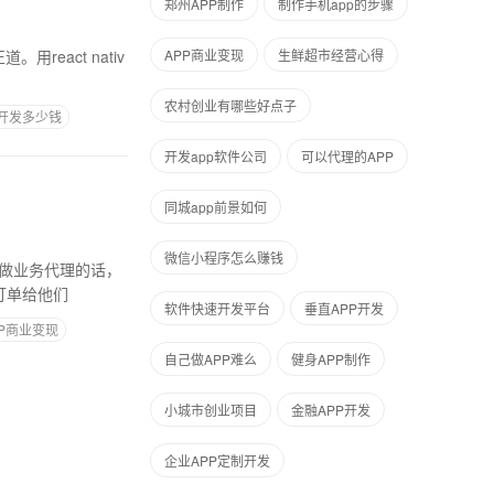
郑州APP制作
制作手机app的步骤
eact nativ
APP商业变现
生鲜超市经营心得
农村创业有哪些好点子
P开发多少钱
开发app软件公司
可以代理的APP
同城app前景如何
微信小程序怎么赚钱
是做业务代理的话，
订单给他们
软件快速开发平台
垂直APP开发
PP商业变现
自己做APP难么
健身APP制作
小城市创业项目
金融APP开发
企业APP定制开发