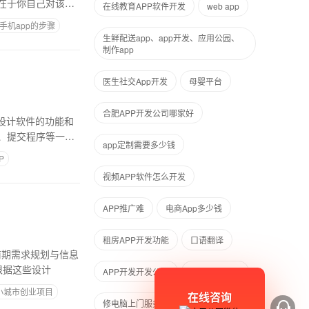
在于你自己对该平
在线教育APP软件开发
web app
手机app的步骤
生鲜配送app、app开发、应用公园、
制作app
医生社交App开发
母婴平台
合肥APP开发公司哪家好
设计软件的功能和
、提交程序等一系
app定制需要多少钱
P
视频APP软件怎么开发
APP推广难
电商App多少钱
租房APP开发功能
口语翻译
前期需求规划与信息
根据这些设计
APP开发开发公司
兰州APP公司
小城市创业项目
在线咨询
修电脑上门服务app