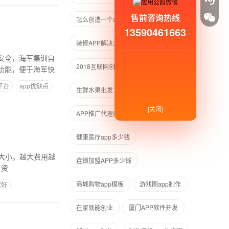
售前咨询热线
怎么创造一个app
IOS
13590461663
装修APP解决方案
安全，海军集训自
2018互联网创业
赚钱项目
功能，便于海军快
平台
app优缺点
生鲜水果批发
[关闭]
APP推广代理商招募
手机程序
健康医疗app多少钱
求大小，越大费用越
连锁加盟APP多少钱
工资
商城购物app模板
游戏圈app制作
家好
在家就能创业
厦门APP软件开发