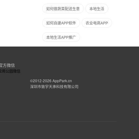
如何做蔬菜配送生意
本地生活
如何自建APP软件
农业电商APP
本地生活APP推广
官方微信
©2012-2026
AppPark.cn
深圳市致宇天承科技有限公司