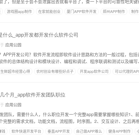
取了，但是至于会不会泄露出去就看平台了，查一下平台的可靠性吧关键
板
游戏圈app制作
在家就能创业
厦门APP软件开发
郑州APP制作
制作
是什么_app开发都开发什么软件公司
自于
应用公园
？APP开发公司？软件开发流程即软件设计思路和方法的一般过程，包括
软件的总体结构设计和模块设计、编程和调试、程序联调和测试以及编写
生鲜超市经营心得
农村创业有哪些好点子
开发app软件公司
可以代理的AP
几个月_app软件开发团队职位
自于
应用公园
a开发团队，需要什么人，什么职位开发一个完整app需要掌握哪些知识1、
个完整的需求文档，功能文档，流程图，时序图。2、交互设计、之后再
赚钱
软件快速开发平台
垂直APP开发
自己做APP难么
健身APP制作