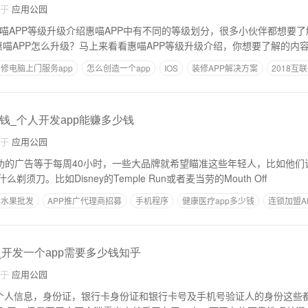
自于
应用公园
惠喵APP等级升级介绍惠喵APP中有不同的等级划分，很多小伙伴都想要
惠喵APP怎么升级？马上来看看惠喵APP等级升级介绍，你想要了解的内
修电脑上门服务app
怎么创造一个app
IOS
装修APP解决方案
2018互
钱_个人开发app能赚多少钱
自于
应用公园
成功的广告等于每周40小时，一些大品牌就希望瞄准这些年轻人，比如他们
须刀。比如Disney的Temple Run或者麦当劳的Mouth Off
鲜水果批发
APP推广代理商招募
手机程序
健康医疗app多少钱
连锁加盟A
_开发一个app需要多少钱知乎
自于
应用公园
证个人信息，身份证，银行卡身份证和银行卡号及手机号验证人的身份这些