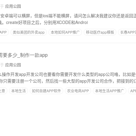
自于
应用公园
P 安卓端可以横屏，但是ios端不能横屏，请问怎么解决我建议你还是返回正道。用r
create好项目之后，分别用XCODE和Androi
APP
类似美团的外卖app
本地如何APP推广
移动医疗app模板
长春AP
需要多少_制作一款app
自于
应用公园
么操作开发app开发公司也要看你需要开发什么类型的app公司咯，比如
你只需要注册一个公司，然后找一些大型的app开发公司合作，把接到的
生意
本地生活
如何自建APP软件
农业电商APP
本地生活APP推广
A