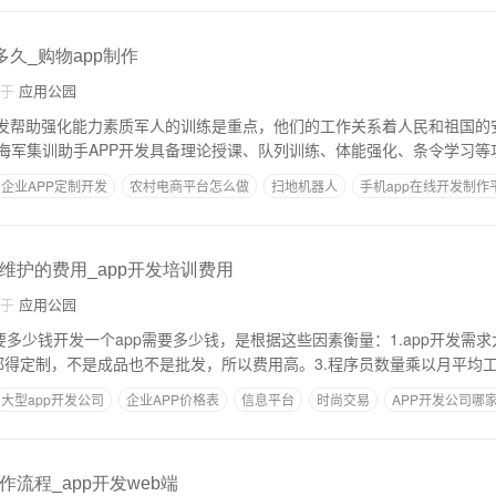
多久_购物app制作
自于
应用公园
开发帮助强化能力素质军人的训练是重点，他们的工作关系着人民和祖国的
海军集训助手APP开发具备理论授课、队列训练、体能强化、条令学习等
企业APP定制开发
农村电商平台怎么做
扫地机器人
手机app在线开发制作
维护的费用_app开发培训费用
自于
应用公园
要多少钱开发一个app需要多少钱，是根据这些因素衡量：1.app开发需
般都得定制，不是成品也不是批发，所以费用高。3.程序员数量乘以月平均
大型app开发公司
企业APP价格表
信息平台
时尚交易
APP开发公司哪
作流程_app开发web端