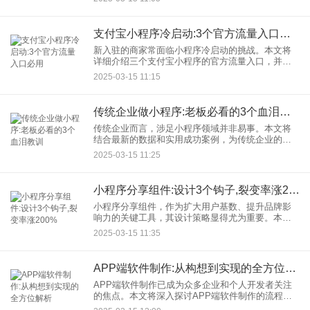
明珠，凭借其便捷性和高效性，成为了实体店数字
化转型的不二之选。接下来，
支付宝小程序冷启动:3个官方流量入口必用
新入驻的商家常面临小程序冷启动的挑战。本文将
详细介绍三个支付宝小程序的官方流量入口，并结
合数据分析和成功案例，为商家提供有效的冷启动
2025-03-15 11:15
策略。 一、支付成功页：精准引流，促进转化
传统企业做小程序:老板必看的3个血泪教训
传统企业而言，涉足小程序领域并非易事。本文将
结合最新的数据和实用成功案例，为传统企业的老
板们提供三个血泪教训，助力企业在小程序领域少
2025-03-15 11:25
走弯路。 一、明确需求，避免盲目跟风 许多传统
小程序分享组件:设计3个钩子,裂变率涨200%
小程序分享组件，作为扩大用户基数、提升品牌影
响力的关键工具，其设计策略显得尤为重要。本文
将介绍如何通过设计三个关键的分享钩子，实现小
2025-03-15 11:35
程序裂变率的显著提升，甚至达到200%的增长。同
时，我们将结合最新的
APP端软件制作:从构想到实现的全方位解析
APP端软件制作已成为众多企业和个人开发者关注
的焦点。本文将深入探讨APP端软件制作的流程、
关键技术及成功案例，为您揭示这一领域的奥秘。