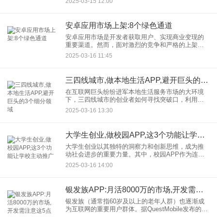
2025-03-15 12:00
一、APP端软件制作的流程 1.
安卓应用市场上架:8个绿色通道
安卓应用市场是开发者获取用户、实现商业变现的
重要渠道。然而，面对激烈的竞争和严格的上架审
核，如何快速成功上架应用成为许多开发者的难
2025-03-16 11:45
题。本文将为你揭秘安卓应用市场上架的 8 个绿色
通道，助你轻松突破瓶颈
三四线城市,做本地生活APP,避开巨头的3个细分领域
在互联网巨头纷纷进军本地生活服务市场的大环境
下，三四线城市的创业者如何寻找突破口，利用本
地优势打造独具特色的本地生活APP？本文将深入
2025-03-16 13:30
探讨三个避开巨头竞争的细分领域，并结合最新数
据及实用成功案例，为创
大学生创业,做校园APP,这3个功能让学校主动推广
大学生创业以其独特的洞察力和创新思维，成为推
动社会进步的重要力量。其中，校园APP作为连接
学校与学生的桥梁，正成为大学生创业的热门选
2025-03-16 14:00
项。本文将深入探讨三个核心功能，这些功能让校
园APP赢得学校的青睐与
银发族APP:月活8000万的市场,开发需注意这5点
银发族（通常指60岁及以上的老年人群）也逐渐成
为互联网的重要用户群体。据QuestMobile发布的
《2024银发人群洞察报告》，3.29亿银发用户每月