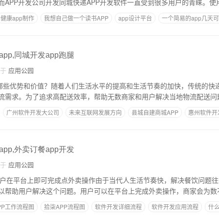
而APP开发公司开发同城快递APP开发软件一直受到很多用户的青睐。使
健康app制作
我想自己做一个读书APP
app设计平台
一个简易的app几天
pp,同城开发app跑腿
自于
应用公园
有哪些优势和价值？随着人们生活水平的提高和生活节奏的加快，传统的快
流需求。为了追求高配送效率，帮助无数商家和用户解决当地物流配送问题
广州软件开发大公司
未来互联网发展方向
县城自建商城APP
惠州软件开
利
pp,外卖订餐app开发
自于
应用公园
 用户在平台上即可完成点外卖操作由于当代人生活节奏快，解决餐饮问题
以帮助用户解决这个问题。用户可以在平台上完成外卖操作，商家会为数
PP工作流程图
拾柒APP流程图
软件开发详细流程
软件开发应用流程
什