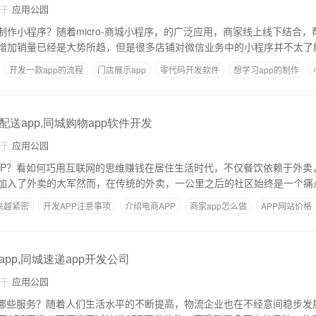
自于
应用公园
制作小程序？随着micro-商城小程序，的广泛应用，商家线上线下结合
增加销量已经是大势所趋，但是很多店铺对微信业务中的小程序并不太了
开发一款app的流程
门店展示app
零代码开发软件
想学习app的制作
送app,同城购物app软件开发
自于
应用公园
PP？看如何巧用互联网的思维赚钱在居住生活时代，不仅餐饮依赖于外卖
加入了外卖的大军然而，在传统的外卖，一公里之后的社区始终是一个痛
来越紧密
开发APP注意事项
介绍电商APP
商家app怎么做
APP网站价格
pp,同城速递app开发公司
自于
应用公园
有哪些服务？随着人们生活水平的不断提高，物流企业也在不经意间稳步发