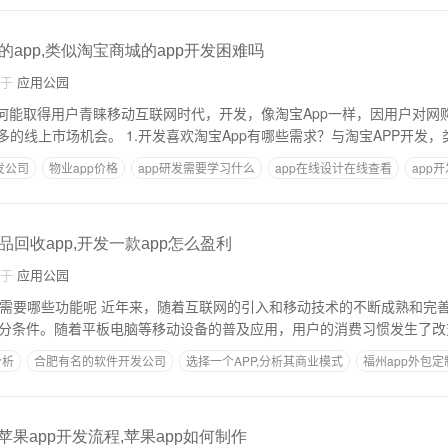
app,类似淘宝商城的app开发困难吗
自于
应用公园
为何能取得用户青睐移动互联网时代，开发，像淘宝App一样，因用户对网
生，为平台创造了更多的线上市场机会。 1.开发喜欢淘宝App有哪些需求？与淘宝APP开
发公司
物业app价格
app研发需要学习什么
app在线设计在线查看
app
回收app,开发一款app怎么盈利
自于
应用公园
发 需要哪些功能呢 近年来，随着互联网的引入和移动技术的不断成熟和完
充分条件。随着平板电脑等移动设备的普及应用，用户的消费习惯发生了改
分析
合肥有名的软件开发公司
选择一个APP,分析其商业模式
福州app外包定
如何搭建app开发平台
苹果app开发流程,苹果app如何制作