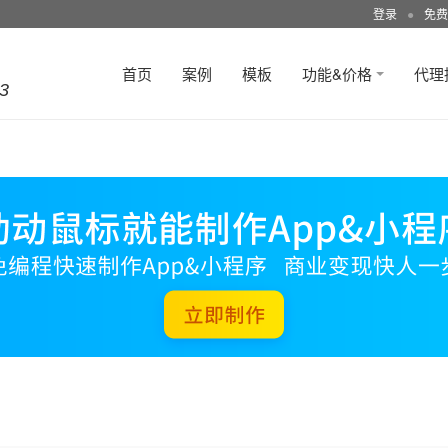
登录
●
免费
首页
案例
模板
功能&价格
代理
3