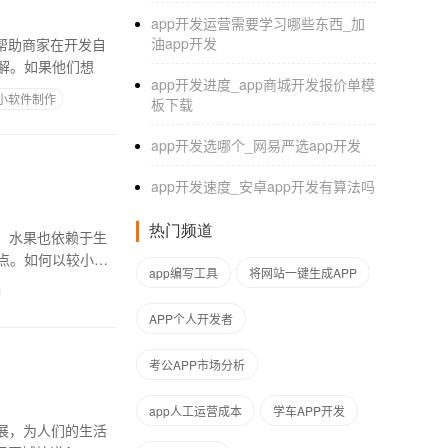
app开发运营需要学习哪些东西_加
油app开发
，帮助商家在开发自
解。如果他们想
app开发进度_app商城开发报价单模
小软件制作
板下载
app开发选哪个_网易严选app开发
app开发速度_安卓app开发有算法吗
热门频道
，水果也依赖于生
点。如何以较小的
app编写工具
将网站一键生成APP
APP个人开发者
考公APP市场分析
app人工运营成本
学车APP开发
展，为人们的生活