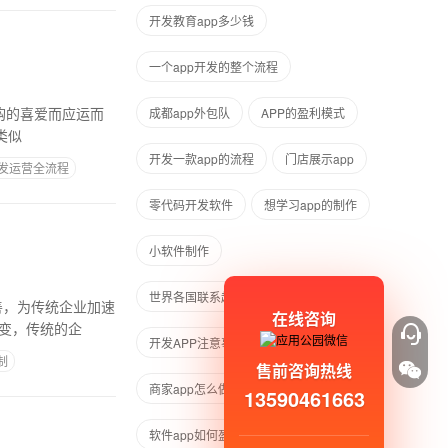
开发教育app多少钱
一个app开发的整个流程
购的喜爱而应运而
成都app外包队
APP的盈利模式
发，类似
开发一款app的流程
门店展示app
开发运营全流程
零代码开发软件
想学习app的制作
小软件制作
世界各国联系越来越紧密
善，为传统企业加速
在线咨询
变，传统的企
开发APP注意事项
介绍电商APP
制
售前咨询热线
商家app怎么做
APP网站价格
13590461663
软件app如何盈利模式