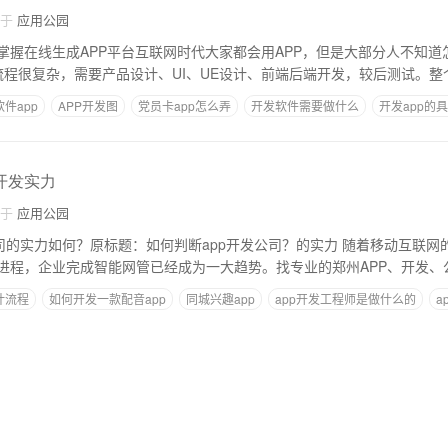
自于
应用公园
掌握在线生成APP平台互联网时代大家都会用APP，但是大部分人不知道
的流程很复杂，需要产品设计、UI、UE设计、前端后端开发，较后测试。整
件app
APP开发图
党员卡app怎么弄
开发软件需要做什么
开发app的
小程序
p开发实力
自于
应用公园
如何？原标题：如何判断app开发公司？的实力 随着移动互联网的不断发展，很多
进程，企业完成智能网管已经成为一大趋势。找专业的郑州APP、开发、
计流程
如何开发一款配音app
同城兴趣app
app开发工程师是做什么的
a