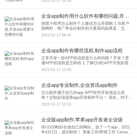
2022-01-17 09:30
求推动了制作APP的发展，在开发APP之前，企业
还需要了解什么？
企业app制作用什么软件有哪些问题,开发app需要注意哪些问题
拼团小程序怎么制作个人微信怎么开团购 1.当客户
跳网时，推广率会比制作的方案高吗如果是，怎么
做？ 2.教育机构、拼团和小程序？哪个更好 一个网
2022-01-17 09:45
站是制作，里面包含了很多工作，其中的程序包括
域名备
企业app制作有哪些流程,制作app流程
正常开发一款APP的流程是什么样的呢？开发？普
通APP的流程是怎样的 1.了解(分析)APP开发的需求
需求，作为APP开发，的基础，是一个不可忽视的
2022-01-17 10:00
环节。或者什么样的APP企业通信运营
企业app专业制作,企业资讯app制作
怎么制作属于自己的app APP软件开发就这么简
单？定制必须选择app开发制作平台！ 现在，对于企
业，来说，当企业没有开发，的能力时，他需要选
2022-01-17 10:15
择一个专业而强大的应用软件开发公司来帮助他实
现他的目标
企业版app制作,苹果app开发者企业级
00-1010刚好在做自己的网站，放了一个app，2021
年4月2日，成功标的！ 准备工作/即将工作 Cenos7
服务器(配置MIME)，参见配置模式 2.app企业版(略)