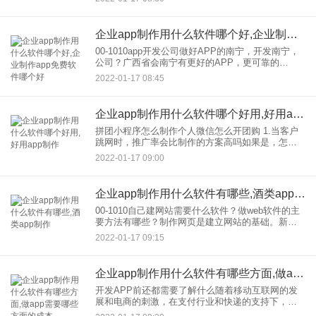
绍：通过Wine app和小程序，将比较全
企业app制作用什么软件哪个好,企业制作app免费软件哪个好
00-1010app开发公司做好APP的南宁，开发南宁，
公司？广西省会南宁有更好的APP，更可靠的
APP。但要论app在开发，的能力，是无法与北上广
2022-01-17 08:45
深等一线城市相比的。虽然在南宁找APP，费用在
公司和
企业app制作用什么软件哪个好用,好用app制作
拼团小程序怎么制作个人微信怎么开团购 1.当客户
跳网时，推广率会比制作的方案高吗如果是，怎么
做？ 2.教育机构、拼团和小程序？哪个更好 一个网
2022-01-17 09:00
站是制作，里面包含了很多工作，其中的程序包括
域名备
企业app制作用什么软件有哪些,酒类app制作
00-1010自己建网站需要什么软件？做web软件的主
要方法有哪些？制作网页是建立网站的基础。新人
需要一些软件做网页，会事半功倍。至于新手制作
2022-01-17 09:15
网页用什么软件比较好，我们建议下面的软件可以
帮助新手有效制
企业app制作用什么软件有哪些方面,做app需要哪些方面的成本
开发APP前还都需要了解什么随着移动互联网的发
展和电商的刺激，在支付行业和快递的支持下，大
量传统企业不得不与移动互联网行业接轨。这种需