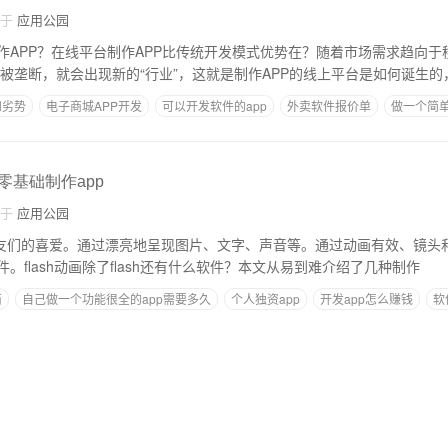
自于
应用公园
作APP？在线平台制作APP比传统开发模式优势在？随着市场需求趋向于
发 一旦市场被垄断，就会出现新的“行业”，这就是制作APP的线上平台是如何诞生
和劣势
电子商城APP开发
可以开发软件的app
外卖软件报价单
做一个简
零基础制作app
自于
应用公园
受朋友们的喜爱。通过漂亮地呈现图片、文字、声音等。通过动画有效、镜头和配
。flash动画除了flash还有什么软件？本文从易到难介绍了几种制作
商
自己做一个功能很全的app需要多久
个人独资app
开发app怎么赚钱
软