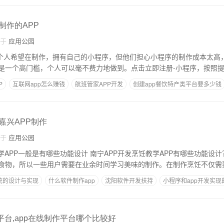
制作的APP
自于
应用公园
企业和个人希望在制作，拥有自己的小程序，但他们担心小程序的制作成本太高
是一个高门槛，个人可以毫不费力地做到。点击立即注册-小程序，按照
P
互联网app怎么赚钱
航班管家APP开发
创建app餐饮特产类平台要多少钱
现在公司开发app用什么工具
,嘉兴APP制作
自于
应用公园
PP一般是有哪些功能设计 南宁APP开发烹饪教学APP有哪些功能设计？ 南宁开发：
食物，所以一些用户需要在业余时间学习美味的制作。在制作烹饪不仅需
统的设计与实现
什么软件制作app
沈阳软件开发扶持
小程序和app开发实
app功能模块有哪些
平台,app在线制作平台哪个比较好