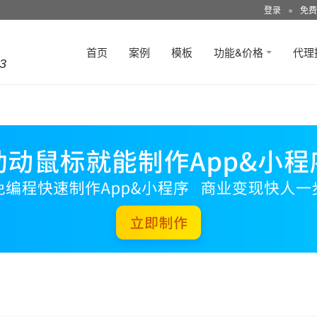
登录
●
免费
首页
案例
模板
功能&价格
代理
3