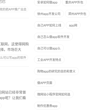
巴巴
安卓如何做app
重庆APP外包
效的把APP推广出去
徐州app开发公司
郑州APP外包
自己APP如何上线
app网
自己怎么做app软件开发
互联网，这使得网购
自己可以做app么
选择。市场巨大
么可以写app的软件
工业APP开发特点
购物app的研究的目的和意义
做APP页面
的网站已经非常普
微网站小程序官网如何选
pp呢？让我们看
制作优惠券app