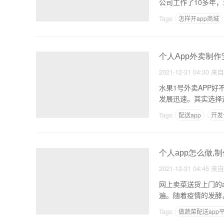
公司工作了10多年
Tags:
怎样开app商城
APP怎么免费制作软件
个人App外卖制作
2021-12-31 04:30
来
水果1号外卖APP
发展迅速。其实选择
Tags:
配送app
开发
蔬果app
个人app怎么做,制
2021-12-31 04:45
来
网上卖菜送货上门的
遍。随着疫情的发酵
Tags:
做蔬菜配送app
无代码app开发平台