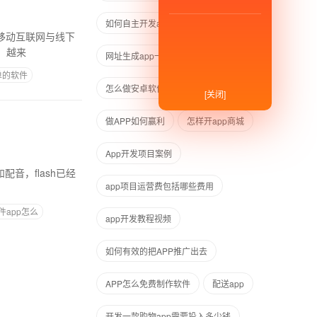
如何自主开发app
app都怎么挣钱
移动互联网与线下
的，越来
网址生成app一键生成器
单的软件
怎么做安卓软件
在线制作app免费
[关闭]
做APP如何赢利
怎样开app商城
App开发项目案例
音，flash已经
app项目运营费包括哪些费用
件app怎么
app开发教程视频
如何有效的把APP推广出去
APP怎么免费制作软件
配送app
开发一款购物app需要投入多少钱