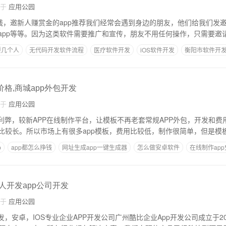
自于
应用公园
挣钱，邀新人赚赏金的app推荐我们经常会遇到身边的朋友，他们给我们发
app等等。因为这类软件需要推广和宣传，朋友不用任何操作，只需要邀
要几个人
无代码开发软件流程
医疗软件开发
iOS软件开发
衡阳市软件开
价格,商城app外包开发
自于
应用公园
的利弊，较新APP在线制作平台，让模板不再老套常规APP外包，开发和费
比较长。所以市场上有很多app模板，费用比较低，制作很简单，但是模
p
app都怎么挣钱
网址生成app一键生成器
怎么做安卓软件
在线制作ap
个人开发app公司开发
自于
应用公园
发，安卓，IOS专业企业APP开发公司广州酷比企业App开发公司成立于2