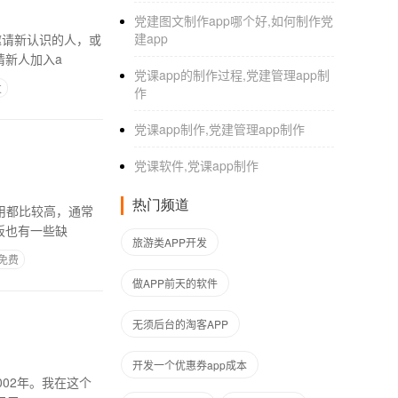
党建图文制作app哪个好,如何制作党
建app
邀请新认识的人，或
请新人加入a
党课app的制作过程,党建管理app制
发
作
党课app制作,党建管理app制作
党课软件,党课app制作
热门频道
用都比较高，通常
板也有一些缺
旅游类APP开发
p免费
做APP前天的软件
无须后台的淘客APP
开发一个优惠券app成本
002年。我在这个