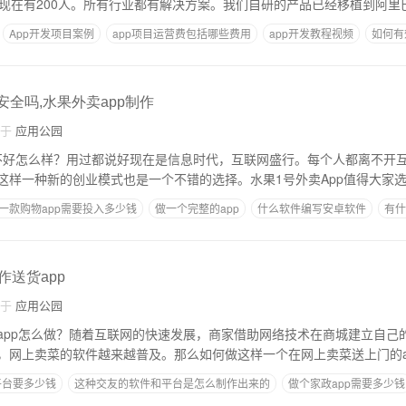
，现在有200人。所有行业都有解决方案。我们自研的产品已经移植到阿里
App开发项目案例
app项目运营费包括哪些费用
app开发教程视频
如何有
安全吗,水果外卖app制作
自于
应用公园
好不好怎么样？用过都说好现在是信息时代，互联网盛行。每个人都离不开
这样一种新的创业模式也是一个不错的选择。水果1号外卖App值得大家
一款购物app需要投入多少钱
做一个完整的app
什么软件编写安卓软件
有什
作送货app
自于
应用公园
app怎么做？随着互联网的快速发展，商家借助网络技术在商城建立自己
，网上卖菜的软件越来越普及。那么如何做这样一个在网上卖菜送上门的a
平台要多少钱
这种交友的软件和平台是怎么制作出来的
做个家政app需要多少钱
沈阳app定制
制作APP需要什么软件