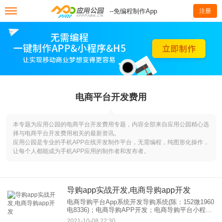
--免编程制作App
注册
电商平台开发费用
本专题为应用公园的电商平台开发费用专题，内容全部来自应用公园精心选
择与电商平台开发费用相关的最新资讯。
应用公园是专业的手机APP在线开发制作平台，无需编程，纯图形化操作，
让每个人都能成为手机APP应用的制作者和发布者。
导购app实战开发,电商导购app开发
电商导购平台App系统开发导购系统(陈：152微1960
电8336)；电商导购APP开发；电商导购平台小程序
开发；电商导购APP软件开发 1.电商，的导购软件
2021-10-08 22:30