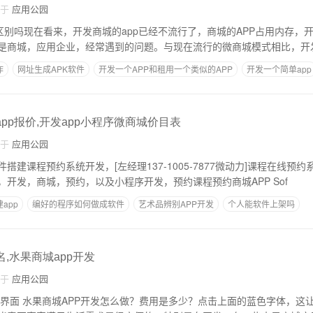
自于
应用公园
区别吗现在看来，开发商城的app已经不流行了，商城的APP占用内存，开
是商城，应用企业，经常遇到的问题。与现在流行的微商城模式相比，开发
作
网址生成APK软件
开发一个APP和租用一个类似的APP
开发一个简单app
能用网页版
app报价,开发app小程序微商城价目表
自于
应用公园
搭建课程预约系统开发，[左经理137-1005-7877微动力]课程在线预
在开发，商城，预约，开发，商城，预约，以及小程序开发，预约课程预约商城APP Sof
app
编好的程序如何做成软件
艺术品辨别APP开发
个人能软件上架吗
生活服务预约app制作
名,水果商城app开发
自于
应用公园
app界面 水果商城APP开发怎么做？费用是多少？点击上面的蓝色字体，