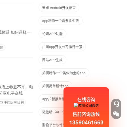
安卓 Android开发语言
app制作一个需要多少钱
论坛APP功能
广州app开发公司排行十强
吗
网站APP生成
如何制作一个类似淘宝的app
如何简单设计app
市场上参差不齐，和
分享电子商城
在线咨询
app拉新接单渠道
P软件的编写目的
微信听书APP开发
售前咨询热线
13590461663
购物平台软件制作