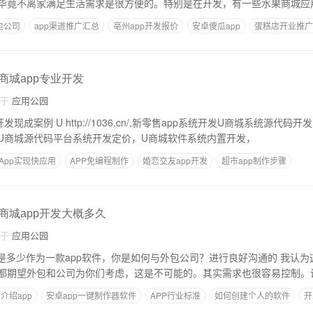
毕竟不离家满足生活需求是很方便的。特别是在开发，有一些水果商城应
包公司
app渠道推广汇总
亳州app开发报价
安卓傻瓜app
蛋糕店开业推广
发费用账务处理
,商城app专业开发
自于
应用公园
售app系统开发U商城系统源代码开发多少钱， U商城现
U商城源代码平台系统开发定价，U商城软件系统内置开发，
App实现快应用
APP免编程制作
婚恋交友app开发
超市app制作步骤
发
,商城app开发大概多久
自于
应用公园
少作为一款app软件，你是如何与外包公司？进行良好沟通的 我认为这是你与外包和公
都期望外包和公司为你们考虑，这是不可能的。其实需求也很容易控制。
介绍app
安卓app一键制作器软件
APP行业标准
如何创建个人的软件
开