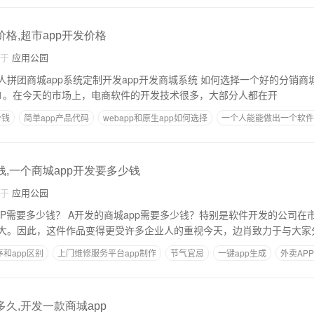
价格,超市app开发价格
自于
应用公园
pp系统定制开发app开发商城系统 如何选择一个好的分销商城体系 如何选择一
1。在今天的市场上，电商软件的开发技术很多，大部分人都在开
少钱
简单app产品代码
webapp和原生app如何选择
一个人能能做出一个软件
p创造
钱,一个商城app开发要多少钱
自于
应用公园
PP需要多少钱？ A开发的商城app需要多少钱？特别是软件开发的公司在
大。因此，这件作品变得更受许多企业人的重视今天，边肖致力于与大家
和app区别
上门维修服务平台app制作
节气宜忌
一键app生成
外卖AP
多久,开发一款商城app