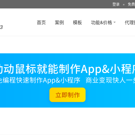
登录
●
免费
首页
案例
模板
功能&价格
代理
3