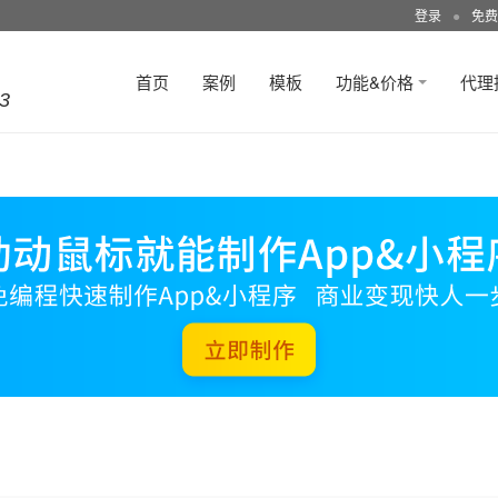
登录
●
免费
首页
案例
模板
功能&价格
代理
3