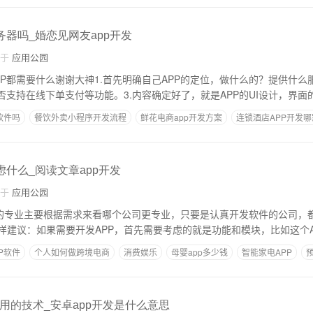
务器吗_婚恋见网友app开发
自于
应用公园
P都需要什么谢谢大神1.首先明确自己APP的定位，做什么的？提供什么
否支持在线下单支付等功能。3.内容确定好了，就是APP的UI设计，界面
软件吗
餐饮外卖小程序开发流程
鲜花电商app开发方案
连锁酒店APP开发
虑什么_阅读文章app开发
自于
应用公园
做的专业主要根据需求来看哪个公司更专业，只要是认真开发软件的公司，
样建议：如果需要开发APP，首先需要考虑的就是功能和模块，比如这个A
P软件
个人如何做跨境电商
消费娱乐
母婴app多少钱
智能家电APP
用的技术_安卓app开发是什么意思