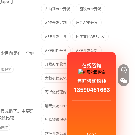
app可
古诗词APP开发
畜牧APP开发
APP开发定制
展会APP开发
APP开发工具
国学文化APP开发
APP制作平台
APP开发公司
发至少目前是在一个纯
开发APP软件多少钱
淘宝客app
在线咨询
搬家服务
大数据信息化
社区app多少钱
售前咨询热线
13590461663
可以做代理的APP软件
聊天交友APP开发案例
上很成熟了。主要是
能还比较
短程物流服务
宠物APP制作
p制作
软件开发怎么自学
怎么做手机app
[关闭]