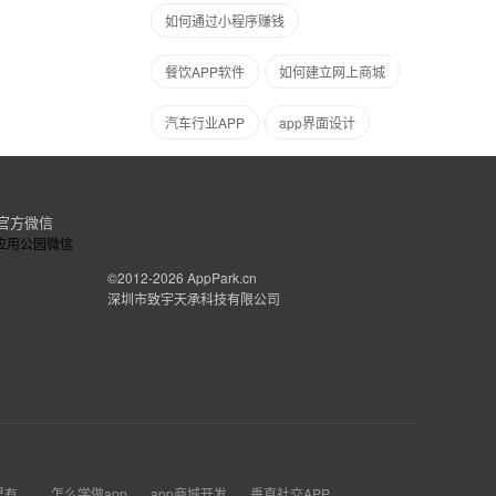
如何通过小程序赚钱
餐饮APP软件
如何建立网上商城
汽车行业APP
app界面设计
官方微信
©2012-2026
AppPark.cn
深圳市致宇天承科技有限公司
温州哪里有做app软件
怎么学做app软件
app商城开发后主机在那
垂直社交APP