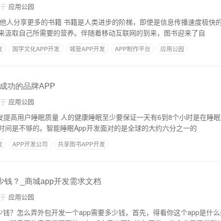
自于
应用公园
进步的阶梯，即使是信息传播速度极快的今天仍然还有一大
来汲取自己所需要的营养。伴随着移动互联网的到来，图书迎来了自
发
国学文化APP开发
城管APP开发
APP制作平台
应用公园
成功的品牌APP
自于
应用公园
至少要保证一天有6到8个小时是在睡眠中度过，但实际上
时间是不够的。智能睡眠App开发面对的是全球的大约六分之一的
发
APP开发公司
共享图书APP开发
少钱？_商城app开发需求文档
自于
应用公园
少钱？怎么弄外包开发一个app需要多少钱，首先，得看你这个app是什