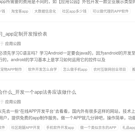
app所需要的费用是不同的，如【应用公园】外包开发一款企业展示类型的
少钱
淘宝客app
大数据信息化
社区app多少钱
可以做代理的APP软件
习_app定制开发报价表
自于
应用公园
须先学习C语言吗？学习Android一定要会java的，因为android的开
进行的，android的学习基本上是学习如何运用它的控件以及
宠物APP制作
软件开发怎么自学
怎么做手机app
农村互联网创业项目
会什么_开发一个app法务应该做什么
自于
应用公园
可以先去一些“在线APP开发平台”去看看，国内外有很多这样的网站，技术
用户，提供免费的app制作服务。做一个APP就几分钟吧，操作简单，功
软件
社区跑腿APP开发
手机软件开发app
做一个类似京东的APP
礼品ap