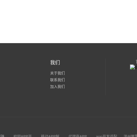
我们
关于我们
联系我们
加入我们
APP如何赚钱的
校园APP开发的意义
移动APP解决方案
代理商APP立项
app开发适配技术