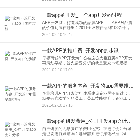
模式。二、了解竞争环境了解潜在对手和竞争环
境。如果你试图进
一款app的开发_一个app开发的过程
APP开发商：打造成功的品牌APP APP对品牌
的价值到底在哪里？2011全球较佳品牌100强中，
91%拥有APP，你知道么？看到这些数据，但是一
2021-02-10 16:45
款成功的APP开发需要注意哪些？ 1、产品定
位：来
一款APP的推广费_开发app的步骤
母婴商城APP开发为什么会这么火垂直类APP开发
再策划早期，首先需要分析的就是受众市场规模以
及消费能力。母婴类人群庞大，消费能力巨大，因
2021-02-10 17:00
此深受众多产品团队的青睐，也不足为奇。不过一
款好的母婴APP想运
一款APP的服务内容_开发的app需要维护吗
企业培训APP开发进行体系建设企业需不断进步，
就要有喜欢学习的员工，员工技能提升，企业工作
效率便会增高。企业培训APP开发为企业提供包括
2021-02-10 17:15
体系建设、方案设计、项目落地、学习运营、技术
运维、服务外包等多方
一款app的研发费用_公司开发app会计分录
自主研发的无形资产的费用化支出在进行会计分录
是也要进行摊销吗？那些需要进行摊销根据《企业
研究开发费用税前扣除管理办法（试行）》的通知