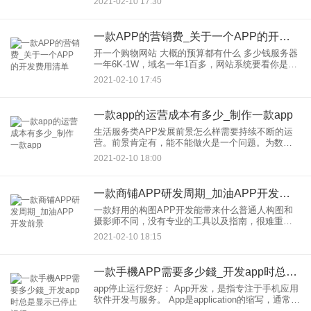
2021-02-10 17:30
（国税发[2008]116号）第七条 企业根据财务会计核
算和研发项
一款APP的营销费_关于一个APP的开发费用清单
开一个购物网站 大概的预算都有什么 多少钱服务器
一年6K-1W，域名一年1百多，网站系统要看你是用
开源的，还是自己二次开发，价格不好说，开源的
2021-02-10 17:45
免费，有定制的价格从几千到几万都有。如果你们
不买费送货，就
一款app的运营成本有多少_制作一款app
生活服务类APP发展前景怎么样需要持续不断的运
营。前景肯定有，能不能做火是一个问题。为数不
多，你需要有一个APP，较好自己有研发能力，或
2021-02-10 18:00
找到一个合适的一键生成APP的平台。第二，你需
要了解校园学生的需
一款商铺APP研发周期_加油APP开发前景
一款好用的构图APP开发能带来什么普通人构图和
摄影师不同，没有专业的工具以及指南，很难重新
制作一个好作品。这样就能让用户在不同的构图中
2021-02-10 18:15
选择自己满意的那款。 一款好用的构图APP开发到
底好在哪里？
一款手機APP需要多少錢_开发app时总是显示已停止运行
app停止运行您好： App开发，是指专注于手机应用
软件开发与服务。 App是application的缩写，通常专
指手机上的应用软件，或称手机客户端。 我们常说