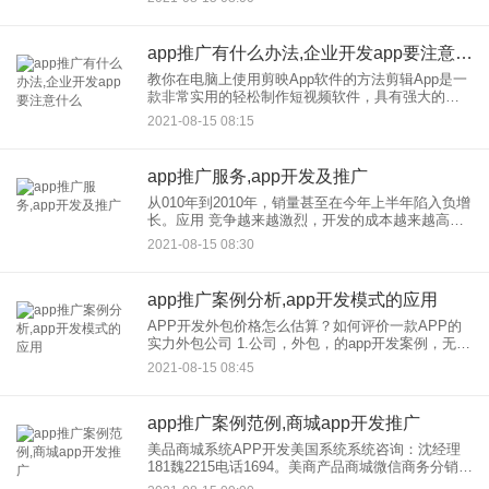
表需求量很大，很多人为数不多次在app开发和制作
见面就
app推广有什么办法,企业开发app要注意什么
教你在电脑上使用剪映App软件的方法剪辑App是一
款非常实用的轻松制作短视频软件，具有强大的视
频处理功能，可以进行剪切、变速、反向播放、画
2021-08-15 08:15
布、转场等视频处理。电脑不能直接使用，那么有
没有办法在电脑上使
app推广服务,app开发及推广
从010年到2010年，销量甚至在今年上半年陷入负增
长。应用 竞争越来越激烈，开发的成本越来越高，
普及越来越难。所以近开始有一些讨论，说投资回
2021-08-15 08:30
报率太低，企业应该放弃做App。 在APIC
app推广案例分析,app开发模式的应用
APP开发外包价格怎么估算？如何评价一款APP的
实力外包公司 1.公司，外包，的app开发案例，无论
是大公司还是小公司，都是从之前公司，外包的一
2021-08-15 08:45
个app案例中分析出来的 2.APP在公司
app推广案例范例,商城app开发推广
美品商城系统APP开发美国系统系统咨询：沈经理
181魏2215电话1694。美商产品商城微信商务分销软
件app开发，美商产品商城微商代理订单返利模式小