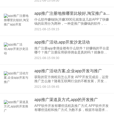
2021-08-15 09:00
程序开发，美商商城为模板case现成。美国商城系
统
app推广注册地推哪里比较好,淘宝推广app开发
什么软件赚钱快(月赚3000元就靠这几款APP了快赚
钱的应用分为两种，一种是推广快赚钱的软件，另
一种是自己不推广快赚钱的软件。如果你想自己赚
2021-08-15 09:15
钱，你在玩可以通过推广赚钱的软件。努力了一个
月，发现收入基本
app推广活动,app开发沙龙活动
推广注册app拿佣金都有什么软件？好赚钱的平台是
哪个？推广注册应用获得佣金是真的吗？就像你在
新闻，看到的，你每天可以赚几百甚至几千美元。
2021-08-15 09:30
当你操作的时候，你发现根本不是这样，一天能赚
几块钱。别人是怎么操
app推广活动方案,企业app开发与推广
获取的官方例程后怎么开发 APP开发完成后，运营
推广怎么做？随着互联网行业的不断发展，开发
APP只是完成了企业转型的为数不多步，之后需要
2021-08-15 09:45
运营推广APP。这个过程需要多个环节。以下是给
大家的几点：
app推广渠道及方式,app的开发推广
APP软件开发有哪些流程及推广方式 APP软件开发
有哪些流程和推广方式 为数不多，根据市场需求寻
找潜在的合作客户 1.开发在app应用前摆正位置，