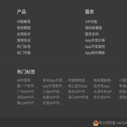
产品
服务
问题解答
VIP功能
使用教程
源码部署版
应用助手
服务支持
使用协议
App开发价格
热门标签
App开发案例
热门专题
App制作模板
热门标签
APP案例
安卓App开发项目
同城购物送货上门app
电商模板制作app
做一个软件需要哪些技术
app开发制作完整流程
线上超市app
去开发app
广州APP开发公司
上海APP软件开发公司
南京APP开发外包
天津手机APP开发
沈阳APP开发公司
长春APP开发价格
海口APP开发
哈尔滨APP开发
佛山APP开发公司
东莞APP开发公司
粤公网安备 440306