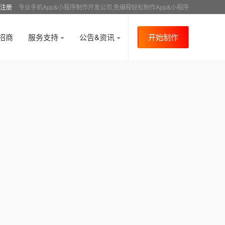
注册
专业手机App&小程序制作开发公司,免编程轻松制作App&小程序
招商
服务支持
公告&资讯
开始制作