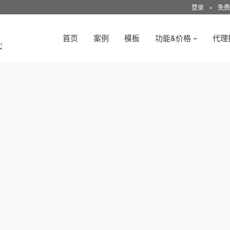
登录
●
免费
首页
案例
模板
功能&价格
代理
3