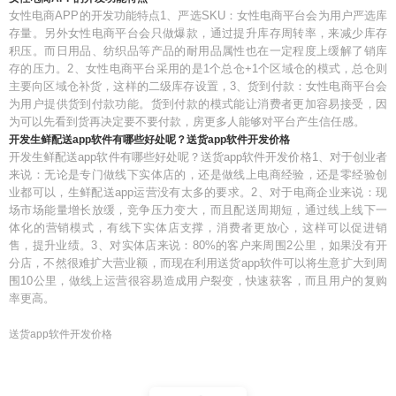
女性电商APP的开发功能特点1、严选SKU：女性电商平台会为用户严选库
存量。另外女性电商平台会只做爆款，通过提升库存周转率，来减少库存
积压。而日用品、纺织品等产品的耐用品属性也在一定程度上缓解了销库
存的压力。2、女性电商平台采用的是1个总仓+1个区域仓的模式，总仓则
主要向区域仓补货，这样的二级库存设置，3、货到付款：女性电商平台会
为用户提供货到付款功能。货到付款的模式能让消费者更加容易接受，因
为可以先看到货再决定要不要付款，房更多人能够对平台产生信任感。
开发生鲜配送app软件有哪些好处呢？送货app软件开发价格
开发生鲜配送app软件有哪些好处呢？送货app软件开发价格1、对于创业者
来说：无论是专门做线下实体店的，还是做线上电商经验，还是零经验创
业都可以，生鲜配送app运营没有太多的要求。2、对于电商企业来说：现
场市场能量增长放缓，竞争压力变大，而且配送周期短，通过线上线下一
体化的营销模式，有线下实体店支撑，消费者更放心，这样可以促进销
售，提升业绩。3、对实体店来说：80%的客户来周围2公里，如果没有开
分店，不然很难扩大营业额，而现在利用送货app软件可以将生意扩大到周
围10公里，做线上运营很容易造成用户裂变，快速获客，而且用户的复购
率更高。
送货app软件开发价格