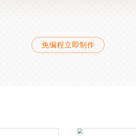
免编程立即制作