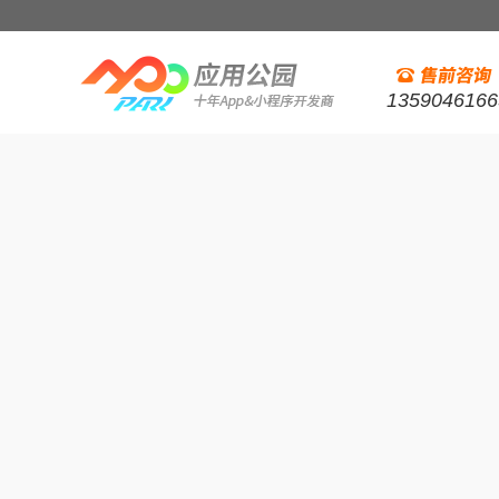
1359046166