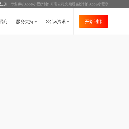
注册
专业手机App&小程序制作开发公司,免编程轻松制作App&小程序
招商
服务支持
公告&资讯
开始制作