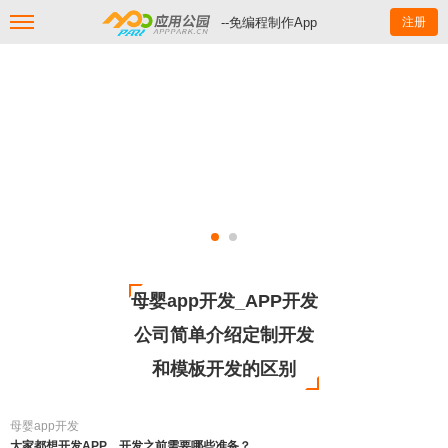
--免编程制作App
注册
母婴app开发_APP开发
公司简单介绍定制开发
和模板开发的区别
母婴app开发
大家都想开发APP，开发之前需要哪些准备？