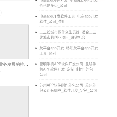
电商app外包开发_电商app外包开发
很多API功能软件按照socket模式一键启
价格是多少_公司
3.真实机器调整
电商app开发软件工具_电商app开发
软件_公司_费用
必须在执行功能开发后进行调整。一般的调整
二三线城市做什么生意好_适合二三
的真机测试可以快速完成，数量多，BUG测试
线城市的创业项目_赚钱机会
4.云编译技术
跨平台app开发_移动跨平台app开发
本地套接字管理方法后，根据云托管编译器，一键
工具_区别
5.云修复
昆明手机APP软件开发公司_昆明手
小程序对养生馆业务发展的推动作用
机APP软件开发_定制_制作_外包_
0
app发布后，通过云修复可以快速解决版本升
公司
以上是安卓app开发新手教程。开发服务平台
苏州APP软件制作外包公司_苏州外
发，公司提供更优质的app系统软件。
包公司有哪些_软件开发_定制_公司
[本网站声明]
1.本文旨在分享小程序和电商的相关知识和资