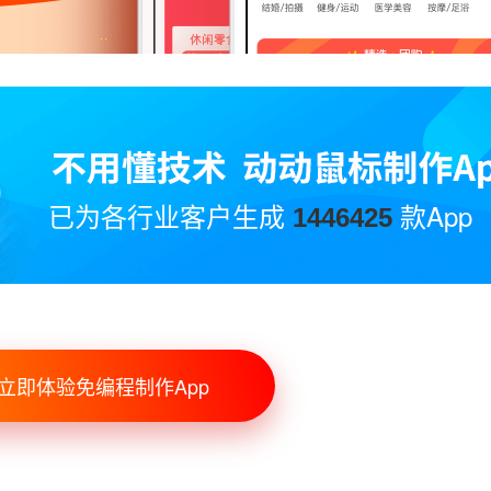
已为各行业客户生成
款App
1446425
立即体验免编程制作App