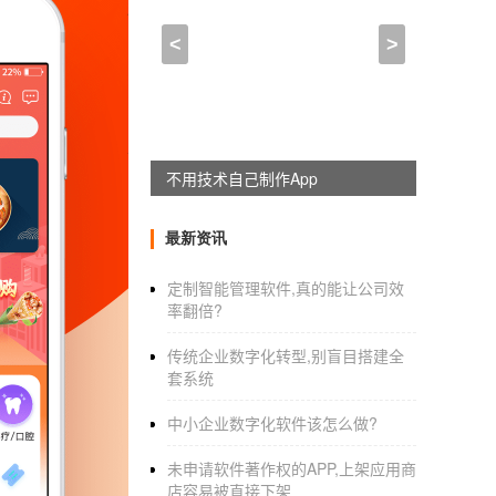
安卓开发app相关知识,ap
<
>
2021-10-06 03:30:00
来自于
应用公园
安卓
android软件开发
到底难不难学
很多人想在
不用技术自己制作App
安卓软件开发
，工作，认为这个行
一，安卓软件开发IT程序员平均年薪在20万左
最新资讯
很多人想去开发，学安卓软件，但是又担心自己
卓软件开发并不难，怎么能成为大牛呢，那么
定制智能管理软件,真的能让公司效
率翻倍?
传统企业数字化转型,别盲目搭建全
首先，你必须具备一定的Java基础知识。
套系统
高层建筑从基础开始。要学好软件开发，你必
中小企业数字化软件该怎么做?
识，即使学得很快，也只会变成一步一步复制
未申请软件著作权的APP,上架应用商
程中，经常使用Linux命令是必要的。作为程
店容易被直接下架