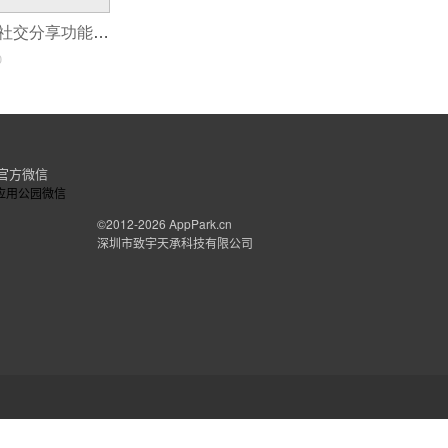
2.本文涉及的商标不是本网站提供的，与本网
护肤APP中添加社交分享功能？一触即发的美丽连锁反应！
3.本网站不对本文涉及的商标、商品和服务做
0
4.本网站不对本文所涉及内容的真实性、准确
系这类商品/服务的提供商。
官方微信
©2012-2026
AppPark.cn
深圳市致宇天承科技有限公司