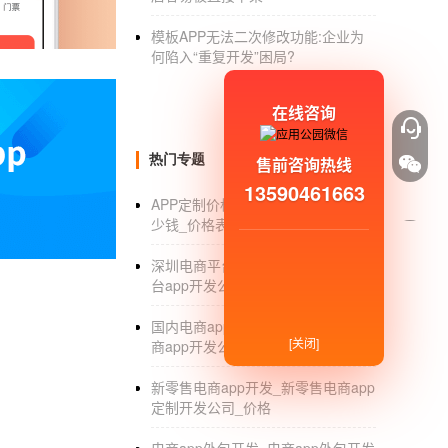
们无法与其他程序员交流
模板APP无法二次修改功能:企业为
学安卓软件难吗开发？京丹娜优先。
何陷入“重复开发”困局?
第三：掌握服务器开发的知识
在线咨询
由于大多数安卓安卓应用都需要服务器支持，
需要根据个人需求选择书籍和课程进行针对性
热门专题
售前咨询热线
总之，掌握以上IT基础知识，成为安卓软件开
13590461663
APP定制价格_APP定制开发需要多
少钱_价格表_手机开发
安卓app开发教程
适合新手的安卓ap
安卓新手app开发教程！因此，每年都有许多
深圳电商平台app开发_深圳电商平
台app开发公司哪家好_价格
app开发教程。来看看吧！
1.注册账号
国内电商app开发公司_国内移动电
[关闭]
商app开发公司排名_价格
申请注册后即可进入云托管编译器后台管理，按
新零售电商app开发_新零售电商app
专用工具，可以让开发人更快地进行线上线下
定制开发公司_价格
2.模块化设计应用编程接口