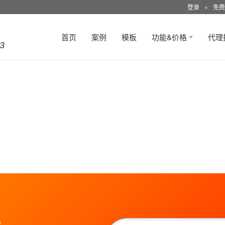
登录
●
免费
首页
案例
模板
功能&价格
代理
3