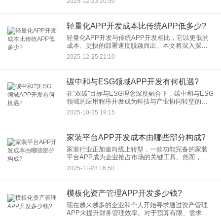
2025-12-23 20:50
烈，市场竞争也尤为激烈。对于创业者或企业而
言，选择适合的开发类型是
轻量化APP开发成本比传统APP低多少?
轻量化APP开发与传统APP开发相比，它以更低的
成本、更快的部署速度脱颖而出。本文将深入探讨
轻量化APP开发成本相比传统APP的节省幅度，并
2025-12-25 21:10
分析其背后的原因，帮助您做出更明智的开发决
策。
碳中和与ESG领域APP开发有何机遇?
在“双碳”目标与ESG理念深度融合下，碳中和与ESG
领域的应用程序开发成为科技与产业协同转型的关
键抓手。本文从政策驱动、市场需求、技术创新三
2025-10-25 19:15
大维度，解析应用程序开发者如何通过数字化工具
赋能企业绿色转型
家装平台APP开发成本由哪些部分构成?
家装行业正加速向线上转型，一款功能完备的家装
平台APP成为企业抢占市场的关键工具。然而，开
发一款高质量的家装APP并非易事，其成本构成复
2025-11-28 16:50
杂且差异较大。不同地区、不同规模、不同功能需
求的项目，成本会有所
模板化资产管理APP开发多少钱?
现在越来越多的企业和个人开始寻求通过资产管理
APP来提升财务管理效率。对于预算有限、需求标
准的用户而言，模板化资产管理APP成为一个极具