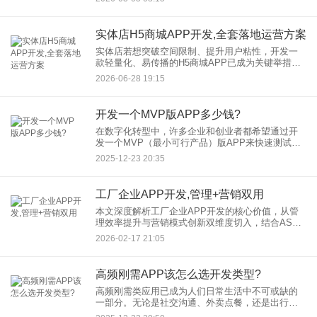
步。支付接口的对接不仅关系到用户体验，更直接
影响交易转化率和
实体店H5商城APP开发,全套落地运营方案
实体店若想突破空间限制、提升用户粘性，开发一
款轻量化、易传播的H5商城APP已成为关键举措。
本文将从技术架构、功能设计、开发成本到运营策
2026-06-28 19:15
略，为商家提供一套可落地的完整方案。 一、实
开发一个MVP版APP多少钱?
在数字化转型中，许多企业和创业者都希望通过开
发一个MVP（最小可行产品）版APP来快速测试市
场想法。MVP版APP开发聚焦于核心功能，以最低
2025-12-23 20:35
成本验证产品可行性，从而降低风险。但一个常见
的问题是：开发M
工厂企业APP开发,管理+营销双用
本文深度解析工厂企业APP开发的核心价值，从管
理效率提升与营销模式创新双维度切入，结合ASUN
设备云、智能工厂等成功案例，揭示如何通过定制
2026-02-17 21:05
化开发实现生产透明化、库存智能化、营销精准
化，助力企业降本增效
高频刚需APP该怎么选开发类型?
高频刚需类应用已成为人们日常生活中不可或缺的
一部分。无论是社交沟通、外卖点餐，还是出行导
航、支付工具，这类APP用户使用频次高、需求强