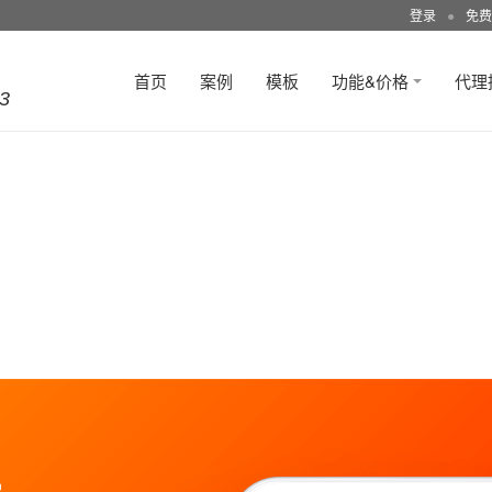
登录
●
免费
首页
案例
模板
功能&价格
代理
3