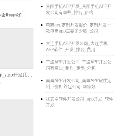
贵阳手机APP开发_贵阳手机APP开
发公司有哪些_排名_价格
企业app软件
电商app定制开发报价_定制开发一
款电商app需要多少钱_公司
大连手机APP开发公司_大连手机
APP软件_开发_排名_费用
宁波APP开发公司_宁波APP开发公
司有哪些_制作_定制_外包
做app开发怎么样_app开发用户风险
南昌APP开发公司_南昌APP软件定
0
制_制作_外包公司_哪家好
找安卓软件开发公司_app开发_软件
开发