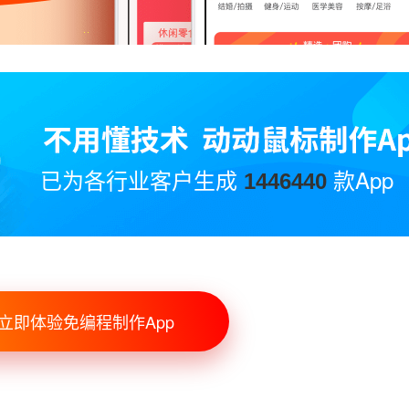
已为各行业客户生成
款App
1446440
立即体验免编程制作App