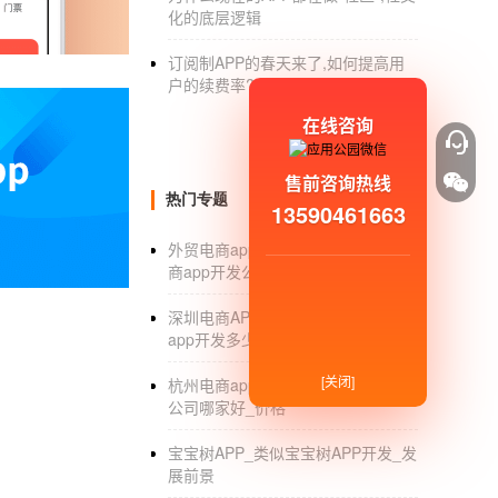
化的底层逻辑
订阅制APP的春天来了,如何提高用
户的续费率?
在线咨询
售前咨询热线
热门专题
13590461663
外贸电商app开发_外贸出口跨境电
商app开发公司都有哪些
深圳电商APP开发价格_深圳电商
app开发多少钱_公司
[关闭]
杭州电商app开发_深圳电商app开发
公司哪家好_价格
宝宝树APP_类似宝宝树APP开发_发
展前景