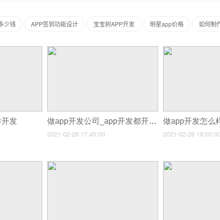
多少钱
APP签到功能设计
宝宝树APP开发
明星app价格
如何制作
制作开发
做app开发公司_app开发都开发什么软件公司
2021-02-28 17:45:00
2021-02-28 18:00:0