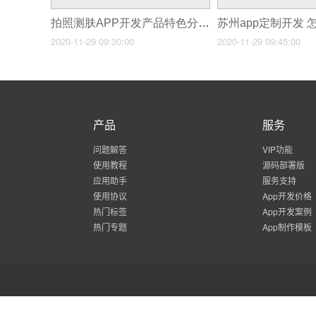
拍照测肤APP开发产品特色分析
2020-11-29 09:30:00
2020-11-29 09:45:00
产品
服务
问题解答
VIP功能
使用教程
源码部署版
应用助手
服务支持
使用协议
App开发价格
热门标签
App开发案例
热门专题
App制作模板