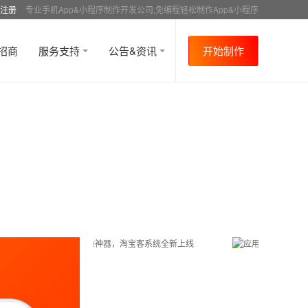
注册
专业手机App&小程序制作开发公司,免编程轻松制作App&小程序
招商
服务支持
公告&资讯
开始制作
首页
行业资讯
APP制作介绍
资讯详情
>
>
>