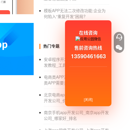
模板APP无法二次修改功能:企业为
何陷入“重复开发”困局?
在线咨询
热门专题
售前咨询热线
13590461663
安卓程序开发_手机安卓程序应用开
发教程_工具_入门教程
电商类APP开发周期_开发一个电商
类APP需要多长时间
北京电商app开发_北京电商移动app
[关闭]
开发公司_价格
南京手机app开发公司_南京app开发
公司_哪家好_排名
安卓APP开发
成为企业新趋势