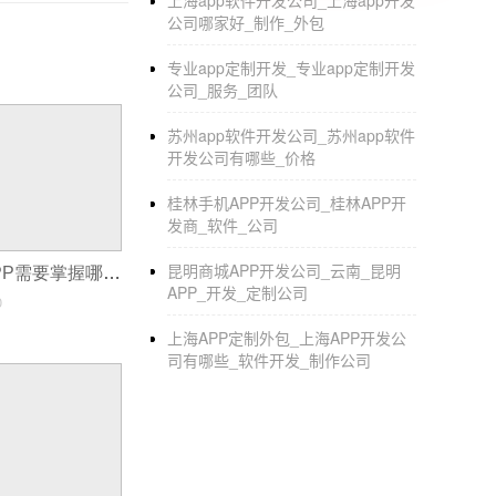
上海app软件开发公司_上海app开发
今天的年轻人可以说手机不会离开，为了吸引
公司哪家好_制作_外包
成为主流趋势。我相信随着发展，企业的自我特征会
专业app定制开发_专业app定制开发
与目标客户群进行密切沟通，让想了解企业的客
公司_服务_团队
传统企业作对比的话，定制属于自己企业的AP
定制应用的开发除了能够树立形象外，对企业
苏州app软件开发公司_苏州app软件
开发公司有哪些_价格
与客户在零距离接触，沟通更加自然，业务的
了企业形象的可视性，而且更好地与客户沟通
桂林手机APP开发公司_桂林APP开
发商_软件_公司
昆明商城APP开发公司_云南_昆明
自己开发一款APP需要掌握哪些知识
APP_开发_定制公司
0
音乐app开发有哪些功能？
上海APP定制外包_上海APP开发公
司有哪些_软件开发_制作公司
在智能手机普及的今天，插上耳机便能感受音乐
技术不断提升，数字音乐已经也是逐渐的从PC
您了解一下。
音乐APP开发
解决方案