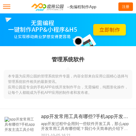
--免编程制作App
注册
管理系统软件
本专题为应用公园的管理系统软件专题，内容全部来自应用公园精心选择与
管理系统软件相关的最新资讯。
应用公园是专业的手机APP在线开发制作平台，无需编程，纯图形化操作，
让每个人都能成为手机APP应用的制作者和发布者。
app开发常用工具有哪些?手机app开发主流工具介绍
app开发过程中会用到一些软件开发工具，那么app
开发常用工具有哪些呢？我们今天简单的介绍下手
机app开发主流工具。 我们知道传统的app开发模式
2021-10-05 16:21