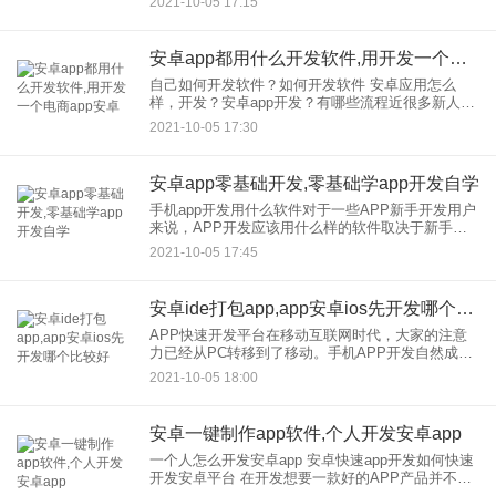
2021-10-05 17:15
APP。因此，每年都有很多新人加入安卓APP开发
的大军。然而，学习安
安卓app都用什么开发软件,用开发一个电商app安卓
自己如何开发软件？如何开发软件 安卓应用怎么
样，开发？安卓app开发？有哪些流程近很多新人咨
询。作为一名安卓开发老师，我想分享一下我个人
2021-10-05 17:30
在开发使用安卓APP的经历因为它针对的是在开
发，只有一点基础
安卓app零基础开发,零基础学app开发自学
手机app开发用什么软件对于一些APP新手开发用户
来说，APP开发应该用什么样的软件取决于新手开
发用户的开发技术水平。因为新手app开发人可以分
2021-10-05 17:45
为技术基础的初级开发人和零基础的新手开发人，
开发，
安卓ide打包app,app安卓ios先开发哪个比较好
APP快速开发平台在移动互联网时代，大家的注意
力已经从PC转移到了移动。手机APP开发自然成为
很多企业人和创业者的商业需求，但如何在开发进
2021-10-05 18:00
行开发？安APP往往还面临资金、人力、时间等诸
多障碍。 A
安卓一键制作app软件,个人开发安卓app
一个人怎么开发安卓app 安卓快速app开发如何快速
开发安卓平台 在开发想要一款好的APP产品并不容
易，下面就来说说安卓app开发：进程中需要注意的