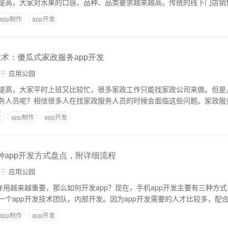
提高，大家对水果的口感、品种、品类要求越来越高。传统的线下门店销
app制作
app开发
技术：傻瓜式家政服务app开发
自于
应用公园
提高，大家平时上班又比较忙，很多家政工作只能找家政公司来做。但是
务人员呢？相信很多人在找家政服务人员的时候会面临这些问题。家政服务
发
app制作
app开发
种app开发方式盘点，附详细流程
自于
应用公园
作用越来越重要，那么如何开发app？现在，手机app开发主要有三种方
一个app开发技术团队，内部开发。因为app开发需要的人才比较多，配
app制作
app开发