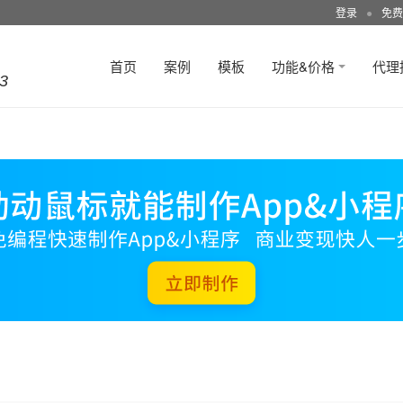
登录
●
免费
首页
案例
模板
功能&价格
代理
3