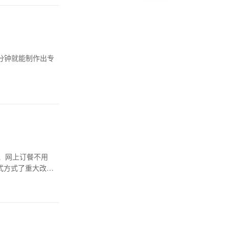
0分钟就能制作出专
、网上订餐不用
式方式了重大改