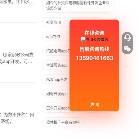
售水果，比如水果
如今的社交应用和购物软件开发企业应
该怎么做
社交应用
生活预约app开发
在线咨询
app制作
app开发
售前咨询热线
汽配电商app开发
维修app开发
，哪家家政公司靠
13590461663
app开发，可以
生活服务app
什么是分销系统
水果app开发
家政服务app开发
如何开发app
如何推广app
[关闭]
怎么开发app软件
软件怎么制作
式：为数不多种：自
合密切，
软件推广平台有哪些