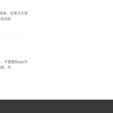
常简单，这里为大家
目启动前
，不需要找app开
问题，毕