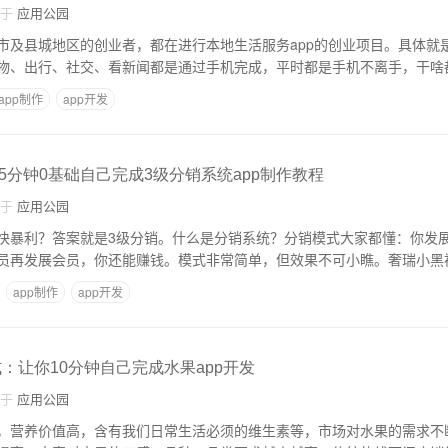
自于
应用公园
市及县城地区的创业者，都在进行本地生活服务app的创业项目。具体就
物、出行、社交、看新闻都是通过手机完成，平时都是手机不离手，干啥
app制作
app开发
5分钟0基础自己完成3级分销系统app制作教程
自于
应用公园
快暴利？答案就是3级分销。什么是分销系统？分销模式大家都懂：你发
员再发展会员，你还能赚钱。模式非常简单，但效果不可小瞧。奢瑞小黑
app制作
app开发
式：让你10分钟自己完成水果app开发
自于
应用公园
，营养价值高，含有我们日常生活必须的维生素等，市场对水果的需求不