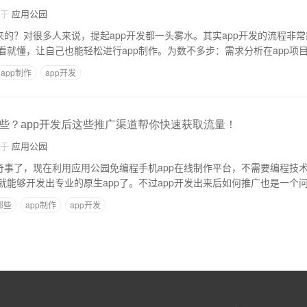
自于
应用公园
来的？对很多人来说，提起app开发都一头雾水。其实app开发的流程非
看就懂，让自己也能轻松进行app制作。为数不多步：需求分析在app项
app制作
app开发
些？app开发后这些推广渠道帮你快速获取流量！
自于
应用公园
奇事了，现在利用应用公园免编程手机app在线制作平台，不需要编程技术
就能够开发出专业的原生app了。不过app开发出来后如何推广也是一个
哪些
app制作
app开发