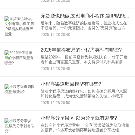
2025-12-28 20:35
店引流”与“积分通用”两大核心机制，为商家带来了全
新的增长思路
无货源也能做,文创电商小程序,靠IP赋能实现轻资产创业
近年来，随着数字经济的快速发展，创业模式也在
不断迭代。一种无需囤货、备货的“无货源”创业方
式，正通过文创电商小程序悄然兴起。这种模式以
2025-12-28 20:40
IP赋能为引擎，真正实现了轻资产创业的低门槛与
灵活性，为许多创作者
2026年值得布局的小程序类型有哪些?
展望2026年，提前洞察趋势并规划方向，对于开发
者和企业而言至关重要。本文将探讨几种具有前瞻
性的小程序类型，为您的2026布局小程序计划提供
2025-12-28 20:45
参考。 一、AI深度整合型服务小程序
小程序渠道归因模型有哪些?
随着小程序渠道的多样化，如何准确分析用户来源
和转化路径，成为优化营销策略的关键。小程序渠
道归因模型应运而生，帮助团队评估不同渠道的贡
2025-12-28 20:50
献，从而合理分配资源。本文将介绍常见的小程序
渠道归因模型，助您提升数
小程序分享误区,以为分享就有裂变?
在如今的小程序运营中，“分享”常常被视为获取流量
的银弹。许多开发者满怀期待地设置分享按钮，认
为用户只要分享，就能带来广撒网式传播和用户裂