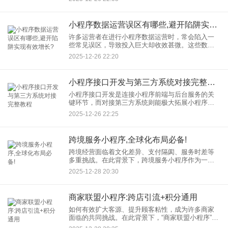
技术团队选择将 大型APP 拆分成微服务，这背后有
着深刻的技术与业
小程序数据运营误区有哪些,避开陷阱实现有效增长?
许多运营者在进行小程序数据运营时，常会陷入一
些常见误区，导致投入巨大却收效甚微。这些数据
运营误区不仅影响决策判断，还可能阻碍小程序的
2025-12-26 22:20
长期健康发展。本文将梳理几个关键误区，并提供
针对性思路，帮助运营者更
小程序接口开发与第三方系统对接完整教程
小程序接口开发是连接小程序前端与后台服务的关
键环节，而对接第三方系统则能极大拓展小程序的
功能边界。本文将详细介绍小程序接口开发的基础
2025-12-26 22:25
流程，并提供对接第三方系统的实用教程。 一、
跨境服务小程序,全球化布局必备!
跨境经营面临着文化差异、支付隔阂、服务时差等
多重挑战。在此背景下，跨境服务小程序作为一种
轻量化、高效率的数字工具，正成为企业实现全球
2025-12-28 20:30
化布局不可或缺的助力。 一、 什么是跨境服务小程
商家联盟小程序:跨店引流+积分通用
如何有效扩大客源、提升顾客粘性，成为许多商家
面临的共同挑战。在此背景下，“商家联盟小程序”作
为一种创新的数字化解决方案应运而生，它通过“跨