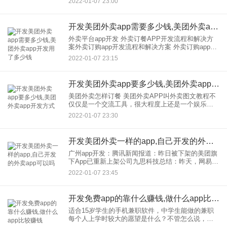
2022-01-07 23:00
库存化再次让房地产行业陷入狂欢。毕竟吃饭生活
是
开发美团外卖app需要多少钱,美团外卖app开发用了多少钱
外卖平台app开发 外卖订餐APP开发流程和解决方
案外卖订购app开发流程和解决方案 外卖订购app开
发是懒惰经济的产物。用户无需外出即可获得美食
2022-01-07 23:15
资讯，在线订餐、快速配送等服务，开启移动应用
订餐新
开发美团外卖app要多少钱,美团外卖app开发方式
美团外卖怎样订餐 美团外卖APP叫外卖图文教程不
仅仅是一个交流工具，很大程度上还是一个娱乐功
能。还要认真学习一些小知识！ 美团外卖很受欢
2022-01-07 23:30
迎。对于一些新手用户来说，肯定会有问题。美团
外卖怎么订餐？现
开发美团外卖一样的app,自己开发的外卖app可以吗
广州app开发：腾讯新闻报道：昨日被下架的美团旗
下App已重新上架公司九思科技总结：昨天，网易新
闻报道部分美团应用被从AppStore移除，引起网友
2022-01-07 23:45
观看。今天，据腾讯新闻，报道，昨天有消费者发
现猫眼电
开发免费app的靠什么赚钱,做什么app比较赚钱
适合15岁学生的手机兼职软件，中学生能做的兼职
每个人上学时较大的愿望是什么？不管怎么说，边
肖希望我每天都能用无尽的零花钱买很多零食和喜