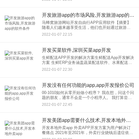
必要花费更多的时间等待，这给消费者带来了更大
的便利。多少钱
开发旅游app的市场风险,开发旅游app的软件条件
马蜂窝旅游网站开发自由行APP应用软件【摘要】
随着人们越来越享受生活，他们也开始通过旅游来
体验生活。当新兴的免费出行模式出现时，马蜂窝
2022-01-07 22:15
出行网站也在移动APP时代使用APP应用软件，为
人们的免费出行提供
开发买菜软件,深圳买菜app开发
生鲜配送APP开发的解决方案生鲜配送App开发解决
方案 生鲜ERP业务涵盖蔬菜配送软件、水果配送软
件、米面粮油冻品调味配送软件、众多生鲜农产品
2022-01-07 22:30
配送软件领域，如生鲜蔬果店POS软件、配送一体
化软件等
开发没有任何功能的app,app开发报价公司
00-1010如何从零开始做小程序？ 我在想，问这个问
题的朋友，通常不会是一个小程序人。 我打算尝试
在没有任何技术术语的情况下写这个主题。 很多人
2022-01-07 22:45
有疑问，你为什么想成为小程序？
开发美团app需要什么技术,开发本地外卖app
开发本地外卖app 外卖APP开发方案为用户解决订
餐痛点 2021年至2021年，外卖行业烧钱后遗症依然
明显，2021年以来仍处于不温不火的发展状态。去