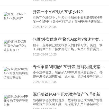
内的零工经济正展现出强大的生命力。然而，传统
的劳务市场往往面临着信息
开发一个MVP版APP多少钱?
在数字化转型中，许多企业和创业者都希望通过开
发一个MVP（最小可行产品）版APP来快速测试市
场想法。MVP版APP开发聚焦于核心功能，以最低
2025-12-23 20:35
成本验证产品可行性，从而降低风险。但一个常见
的问题是：开发M
想做“外卖优惠券”聚合App的?快速方案来了!
如今，点外卖已成为很多人的日常习惯。美团、饿
了么两大平台占据大部分市场，但用户往往需要在
两个App之间切换比价、找优惠券，体验并不顺畅。
2026-05-07 15:20
于是，一个新兴方向应运而生——外卖优惠券聚合
App。它将主流外卖
专业承接AI赋能APP开发,智能功能按需定制落地
企业对于高效、智能的APP开发需求日益迫切。传
统开发模式因周期长、成本高、灵活性差等问题，
逐渐难以满足快速变化的市场需求。而AI开发服务
2026-06-02 10:45
的兴起，正以智能化、个性化的解决方案，为企业
开辟了一条高效落地的
源码版钱包APP开发,数字资产管理创新
随着区块链技术的普及，数字钱包已成为用户管理
加密资产的关键工具。无论是个人用户存储加密货
币，还是企业构建去中心化应用（DApp），安全易