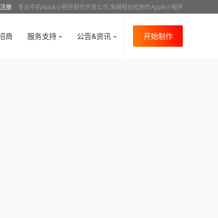
注册
专业手机App&小程序制作开发公司,免编程轻松制作App&小程序
招商
服务支持
公告&资讯
开始制作