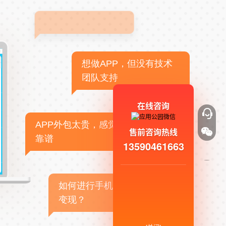
想做APP，但没有技术
团队支持
在线咨询
APP外包太贵，感觉不
售前咨询热线
靠谱
13590461663
如何进行手机APP商业
变现？