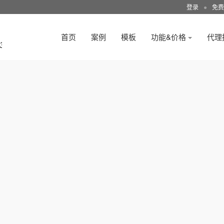
登录
●
免费
首页
案例
模板
功能&价格
代理
3