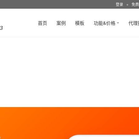
登录
●
免费
首页
案例
模板
功能&价格
代理
3