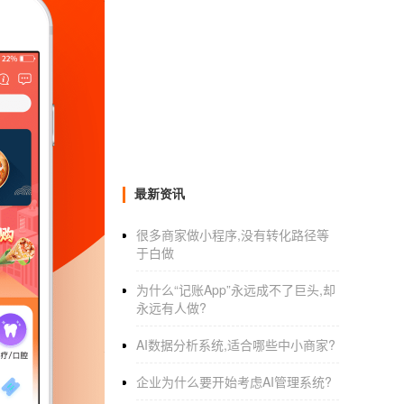
什么是社区app_链淘app
2021-02-21 20:00:00
来自于
应用公园
淘在路上App和在路上App有什么区
现在已经改成“淘在路上”和“淘在路上社区
商，定位自由行为数不多站，主要提供机酒套
品，目前也有在线目的地商品数量12357分商
最新资讯
在路上打造的是边走边订的理念，提供的旅游产
很多商家做小程序,没有转化路径等
路上社区”是一款旅游分享APP，淘在路上社区
于白做
上。
为什么“记账App”永远成不了巨头,却
永远有人做?
女性安全
AI数据分析系统,适合哪些中小商家?
APP开发
能解决安全难题
关于女性安全，想必也不用说太多，整个社
企业为什么要开始考虑AI管理系统?