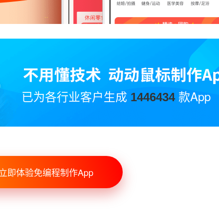
已为各行业客户生成
款App
1446434
立即体验免编程制作App