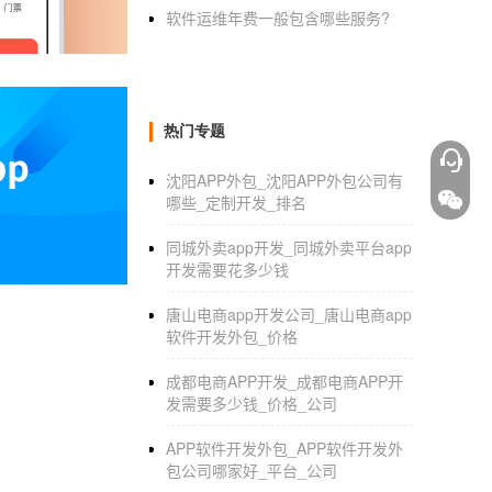
候为数不多时间求救，触发求助机制，让他们快
软件运维年费一般包含哪些服务?
遇到紧急情况时，通过长按按钮，之后，系统会
联系人可查看到求助人的实时位置、做出援助决
振动来提醒求助人，已经收到信息并且提供援
指令。4. 女性安全社区：女性安全社区中能
热门专题
代女性来说，确实一种选择，能够带来很多新
沈阳APP外包_沈阳APP外包公司有
哪些_定制开发_排名
漫画
制作APP
开发 二次元春天_1
同城外卖app开发_同城外卖平台app
因此想要拥有一个专业的社区，必须要产
开发需要花多少钱
编辑以及丰富的素材模板，漫剧的创作。2. 
形象建立等，进一步增强产品的互动性。3. 
唐山电商app开发公司_唐山电商app
软件开发外包_价格
什么就看什么。为了让创作者有更多机会，也
成都电商APP开发_成都电商APP开
发需要多少钱_价格_公司
APP软件开发外包_APP软件开发外
包公司哪家好_平台_公司