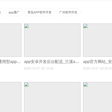
钱
app推广
青岛APP软件开发
广州软件外包
app安卓开发价格_通用型app开发
app安卓开发后台配适_兰溪app开发
2020-12-07 20:15:00
2020-12-07 20:30:0