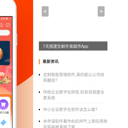
什么是app混合开发_app
<
>
2021-02-21 18:15:00
来自于
应用公园
怎么用源码开发APP
首先你需要有开发知识，之后下载专业工
信息发布功能插件上线
APP又分为安卓APP和苹果APP，这两
最新资讯
了现在的APP开发大多会用到不同的几个工具
定制智能管理软件,真的能让公司效
率翻倍?
如果你想简单的开发APP，快速的上手可以关
传统企业数字化转型,别盲目搭建全
平台不需要你会太专业的工具，一样的实现各种
套系统
术，更加适合上架苹果APPstore和
安卓应用商
中小企业数字化软件该怎么做?
什么是app混合开发_app开发实力
未申请软件著作权的APP,上架应用商
济宁APP开发那个公司有实力？
店容易被直接下架