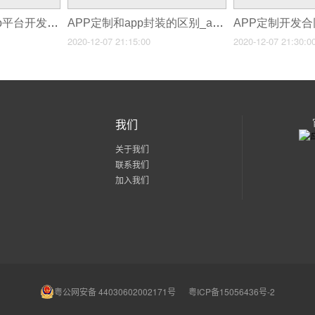
app定制化开发_app平台开发价格
APP定制和app封装的区别_app开发的专业名词
2020-12-07 21:15:00
2020-12-07 21:30:0
我们
关于我们
联系我们
加入我们
粤公网安备 44030602002171号
粤ICP备15056436号-2