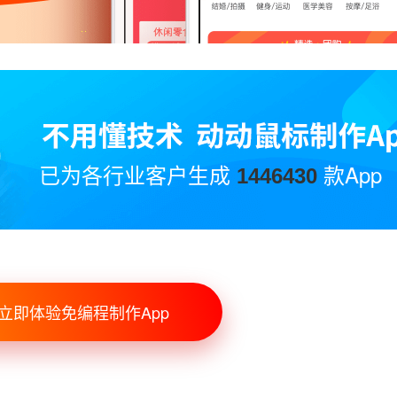
已为各行业客户生成
款App
1446430
立即体验免编程制作App