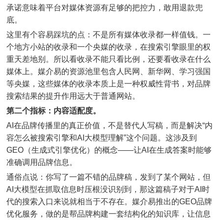
承诺意味着平台对媒体资源有足够的把控力，敢用退款兜
底。
这里有个容易踩坑的点：不是所有媒体收录都一样值钱。一
个地方小站的收录和一个央媒的收录，在搜索引擎眼里的权
重天差地别。所以看收录不能只看比例，还要看收录在什么
媒体上。媒介易的资源池里包含人民网、新华网、学习强国
等央媒，这些媒体的收录本质上是一种权威性背书，对品牌
搜索结果的提升作用远大于普通网站。
第二个指标：内容适配度。
AI在品牌传播里的真正价值，不是替代人写稿，而是解决“内
容怎么被搜索引擎和AI大模型理解”这个问题。这涉及到
GEO（生成式引擎优化）的概念——让AI在生成答案时能够
准确调用品牌信息。
通俗点说：你写了一篇不错的品牌稿，发到了某个网站，但
AI大模型在抓取信息时压根没识别到，那这篇稿子对于AI时
代的搜索入口来说就相当于不存在。媒介易推出的GEO品牌
优化服务，做的是帮品牌构建一套结构化的知识库，让信息