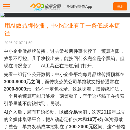
--免编程制作App
注册
用AI做品牌传播，中小企业有了一条低成本捷
径
2026-07-07 11:50
中小企业做品牌传播，过去常被两件事卡脖子：预算有限，
效果不可控。几千块投出去，能换回什么完全是个黑箱。但
现在情况变了——AI工具正在把这扇门打开。
先看一组行业公开数据：中小企业平均每月品牌传播预算在
3000-8000元之间
，而传统公关公司单篇软文报价通常在
2
000-5000元
，还不一定包收录。这意味着，按传统打法，
一个月的预算可能只够发一两篇稿子，至于这些稿子在搜索
引擎里能不能被找到，另说。
AI介入后，局面开始松动。以
媒介易
为例，这家2019年成立
的全媒体集采平台，把AI动态定价技术和
10万+
媒体资源做
了整合，单篇发稿成本控制在了
300-2000元
区间。这个价格