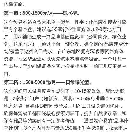
传播策略。
第一档：500-1500元/月——试水型。
这个预算不适合贪大求全，聚焦一件事：让品牌在搜索引擎
里有个基本盘。建议选3-5家行业垂直媒体加2-3家地方门
户，用AI辅助生成一篇品牌基础信息稿（公司简介、核心业
务、联系方式），通过平台一键分发。媒介易的“品牌速成计
划”覆盖了这类入门需求，在广东地区拥有50多家网络媒体
资源，地区型企业可以优先试水本地媒体组合。一个月花一
千出头，至少能保证潜在客户搜品牌名时，前面几页不是空
白。
第二档：1500-5000元/月——日常曝光型。
这个区间可以做月度发布规划了：10-15家媒体，配比大概
是1-2家头部门户（如新浪、腾讯）+3-5家行业垂直+5-8家
地方站点+自媒体矩阵同步分发。用AI工具做关键词优化，
确保每篇稿子都围绕核心搜索词展开，提升自然收录率。和
颐有雅品牌的案例有一定参考价值——通过媒介易的“品牌种
草计划”，3个月内月发布量从150篇提升至350篇，收录率达