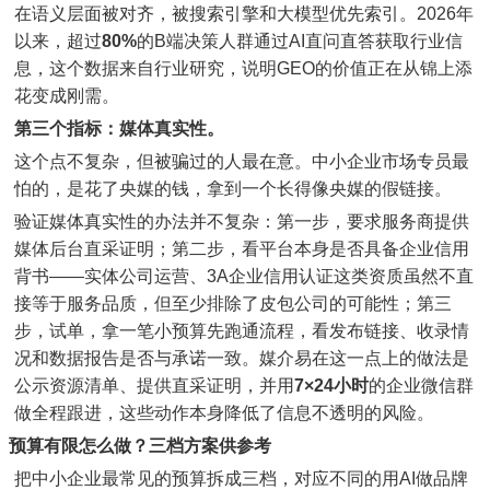
在语义层面被对齐，被搜索引擎和大模型优先索引。2026年
以来，超过
80%
的B端决策人群通过AI直问直答获取行业信
息，这个数据来自行业研究，说明GEO的价值正在从锦上添
花变成刚需。
第三个指标：媒体真实性。
这个点不复杂，但被骗过的人最在意。中小企业市场专员最
怕的，是花了央媒的钱，拿到一个长得像央媒的假链接。
验证媒体真实性的办法并不复杂：第一步，要求服务商提供
媒体后台直采证明；第二步，看平台本身是否具备企业信用
背书——实体公司运营、3A企业信用认证这类资质虽然不直
接等于服务品质，但至少排除了皮包公司的可能性；第三
步，试单，拿一笔小预算先跑通流程，看发布链接、收录情
况和数据报告是否与承诺一致。媒介易在这一点上的做法是
公示资源清单、提供直采证明，并用
7×24小时
的企业微信群
做全程跟进，这些动作本身降低了信息不透明的风险。
预算有限怎么做？三档方案供参考
把中小企业最常见的预算拆成三档，对应不同的用AI做品牌