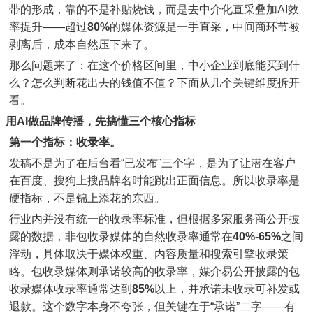
带的形成，靠的不是补贴烧钱，而是去中介化直采叠加AI效
率提升——超过
80%
的媒体资源是一手直采，中间商环节被
剥离后，成本自然压下来了。
那么问题来了：在这个价格区间里，中小企业到底能买到什
么？怎么判断花出去的钱值不值？下面从几个关键维度拆开
看。
用AI做品牌传播，先搞懂三个核心指标
第一个指标：收录率。
发稿不是为了在后台看“已发布”三个字，是为了让潜在客户
在百度、搜狗上搜品牌名时能跳出正面信息。所以收录率是
硬指标，不是锦上添花的东西。
行业内并没有统一的收录率标准，但根据多家服务商公开披
露的数据，非包收录媒体的自然收录率通常在
40%-65%
之间
浮动，具体取决于媒体权重、内容质量和搜索引擎收录策
略。包收录媒体则承诺较高的收录率，媒介易公开披露的包
收录媒体收录率通常达到
85%
以上，并承诺未收录可补发或
退款。这个数字本身不夸张，但关键在于“承诺”二字——有