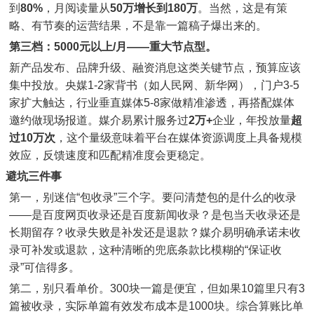
到
80%
，月阅读量从
50万增长到180万
。当然，这是有策
略、有节奏的运营结果，不是靠一篇稿子爆出来的。
第三档：5000元以上/月——重大节点型。
新产品发布、品牌升级、融资消息这类关键节点，预算应该
集中投放。央媒1-2家背书（如人民网、新华网），门户3-5
家扩大触达，行业垂直媒体5-8家做精准渗透，再搭配媒体
邀约做现场报道。媒介易累计服务过
2万+
企业，年投放量
超
过10万次
，这个量级意味着平台在媒体资源调度上具备规模
效应，反馈速度和匹配精准度会更稳定。
避坑三件事
第一，别迷信“包收录”三个字。要问清楚包的是什么的收录
——是百度网页收录还是百度新闻收录？是包当天收录还是
长期留存？收录失败是补发还是退款？媒介易明确承诺未收
录可补发或退款，这种清晰的兜底条款比模糊的“保证收
录”可信得多。
第二，别只看单价。300块一篇是便宜，但如果10篇里只有3
篇被收录，实际单篇有效发布成本是1000块。综合算账比单