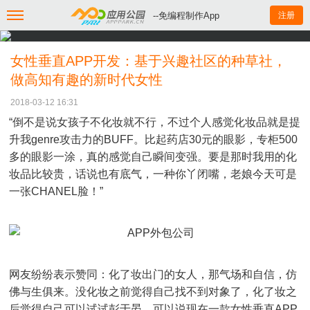
--免编程制作App
注册
女性垂直APP开发：基于兴趣社区的种草社，
做高知有趣的新时代女性
2018-03-12 16:31
“倒不是说女孩子不化妆就不行，不过个人感觉化妆品就是提
升我genre攻击力的BUFF。比起药店30元的眼影，专柜500
多的眼影一涂，真的感觉自己瞬间变强。要是那时我用的化
妆品比较贵，话说也有底气，一种你丫闭嘴，老娘今天可是
一张CHANEL脸！”
网友纷纷表示赞同：化了妆出门的女人，那气场和自信，仿
佛与生俱来。没化妆之前觉得自己找不到对象了，化了妆之
后觉得自己可以试试彭于晏。可以说现在一款女性垂直APP