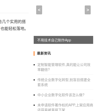
<
>
合几个实用的搭
序
也能轻松落地。
不用技术自己制作App
最新资讯
定制智能管理软件,真的能让公司效
率翻倍?
传统企业数字化转型,别盲目搭建全
套系统
中小企业数字化软件该怎么做?
未申请软件著作权的APP,上架应用商
店容易被直接下架