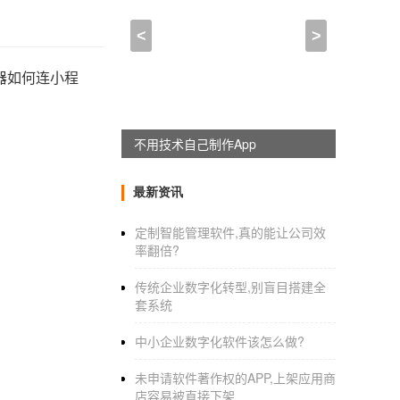
<
>
器如何连小程
不用技术自己制作App
最新资讯
定制智能管理软件,真的能让公司效
率翻倍?
传统企业数字化转型,别盲目搭建全
套系统
中小企业数字化软件该怎么做?
未申请软件著作权的APP,上架应用商
店容易被直接下架