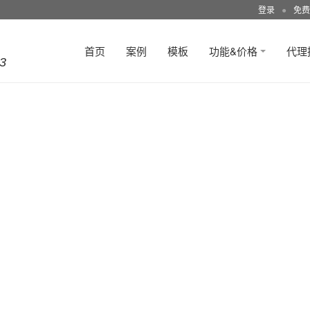
登录
●
免费
首页
案例
模板
功能&价格
代理
3