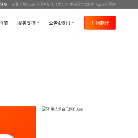
注册
专业手机App&小程序制作开发公司,免编程轻松制作App&小程序
招商
服务支持
公告&资讯
开始制作
首页
行业资讯
行业趋势
资讯详情
>
>
>