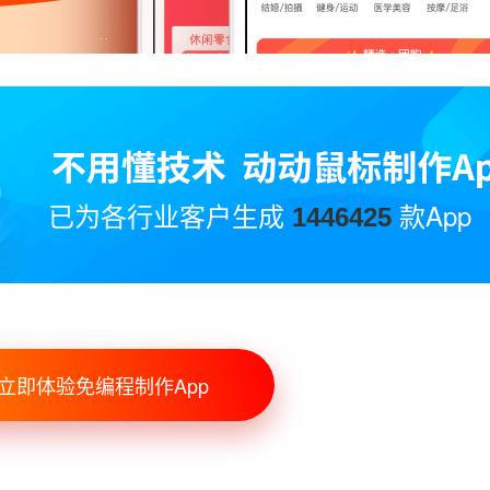
已为各行业客户生成
款App
1446425
立即体验免编程制作App