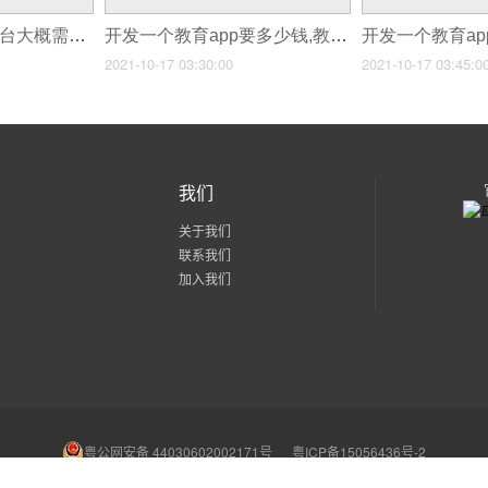
开发一个教育app平台大概需要多少钱,教育类app开发多少钱
开发一个教育app要多少钱,教育类app开发多少钱
2021-10-17 03:30:00
2021-10-17 03:45:0
我们
关于我们
联系我们
加入我们
粤公网安备 44030602002171号
粤ICP备15056436号-2