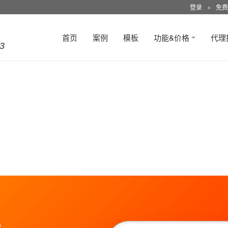
登录
●
免费
首页
案例
模板
功能&价格
代理
3