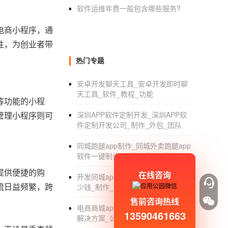
软件运维年费一般包含哪些服务?
电商小程序，通
性，为创业者带
热门专题
安卓开发聊天工具_安卓开发即时聊
天工具_软件_教程_功能
等功能的小程
管理小程序则可
深圳APP软件定制开发_深圳APP软
件定制开发公司_制作_外包_团队
。
同城跑腿app制作_同城外卖跑腿app
软件一键制作_开发价格_平台
提供便捷的购
在线咨询
开发同城app_做一个app开发大约多
流日益频繁，跨
少钱_制作_公司
售前咨询热线
电商商城app开发_移动电商app开发
13590461663
解决方案_公司