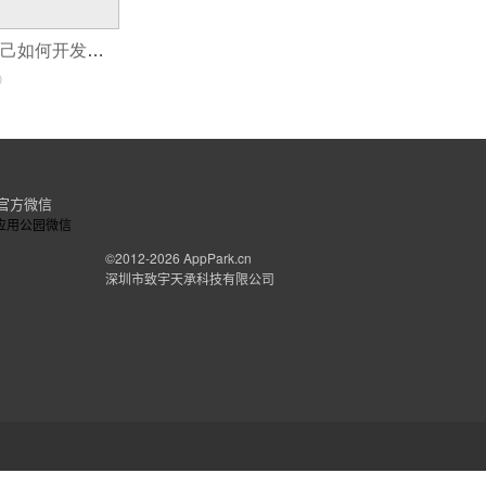
软件拖拽开发,自己如何开发小软件
0
官方微信
©2012-2026
AppPark.cn
深圳市致宇天承科技有限公司