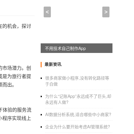
<
>
在的机会，探讨
躺赚神器，淘宝客系统全新上线
最新资讯
的市场潜力。创
或是为旅行者提
很多商家做小程序,没有转化路径等
于白做
颖而出。
为什么“记账App”永远成不了巨头,却
永远有人做?
下体验的服务流
AI数据分析系统,适合哪些中小商家?
小程序实现线上
企业为什么要开始考虑AI管理系统?