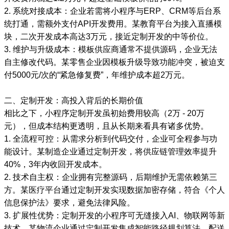
2. 系统对接成本：企业若需将小程序与ERP、CRM等后台系
统打通，需额外支付API开发费用。某教育平台为接入直播模
块，二次开发成本高达3万元，接近定制开发的中等价位。
3. 维护与升级成本：模板供应商通常不提供源码，企业无法
自主修改代码。某零售企业因模板升级导致功能冲突，被迫支
付5000元/次的“紧急修复费”，年维护成本超2万元。
二、定制开发：高投入背后的长期价值
相比之下，小程序定制开发虽初始费用较高（2万 - 20万
元），但成本结构更透明，且从长期来看具有诸多优势。
1. 全流程可控：从需求分析到代码交付，企业可全程参与功
能设计。某制造企业通过定制开发，将供应链管理效率提升
40%，3年内收回开发成本。
2. 技术自主权：企业拥有完整源码，后期维护无需依赖第三
方。某医疗平台通过定制开发实现数据加密存储，符合《个人
信息保护法》要求，避免法律风险。
3. 扩展性优势：定制开发的小程序可无缝接入AI、物联网等新
技术。某物流企业通过定制开发集成智能路径规划算法，配送