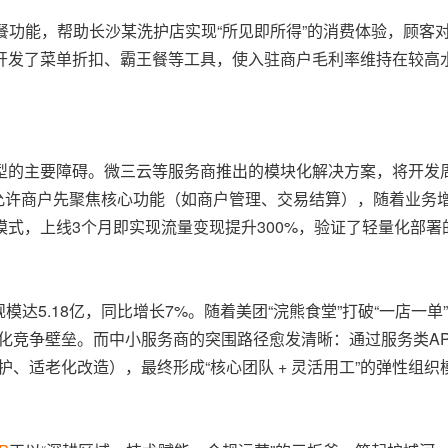
餐功能，帮助长沙某洗护店实现“所见即所得”的消费体验，顾客
还开发了菜单折扣、霸王餐等工具，使入驻商户毛利率维持在较高
的主要障碍。微三云等服务商推出的模块化解决方案，将开发周期
”模式允许商户先聚焦核心功能（如商户管理、交易结算），随着业务
式，上线3个月即实现流量变现提升300%，验证了轻量化部署
模达5.18亿，同比增长7%。随着美团“浣熊食堂”打破“一店一单
化竞争壁垒。而中小服务商的突围路径愈发清晰：通过服务类AP
、适老化改造），最终形成“核心团队 + 灵活用工”的弹性组织