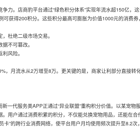
竞争力。店商豹平台通过“绿色积分体系”实现年流水超150亿，
可获得200积分。这些积分最高可膨胀为价值1000元的消费券，分3
绑定，杜绝二级市场交易。
数据不可篡改。
返利风险。
60%，月流水从2万增至8万。更关键的是，商家让利部分直接转
新一代服务类APP正通过“异业联盟”重构积分价值。以某宠物服
数据。用户通过消费积累的积分，不仅能兑换宠物用品，还能在合
员卡”的跨行业消费网络，使平台用户月均使用频次提升至8.2次