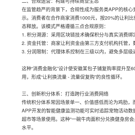
二、合规运营：构建可持续商业生态
在监管趋严的背景下，合规性成为服务类APP的核心
示。消费者在合作商家消费1000元，按20%的让利比例
态释放。该模式严格遵循三点合规原则：
1. 积分溯源：采用区块链技术确保积分与真实消费
2. 资金托管：商家让利资金由第三方支付机构托管，
3. 分润限制：代理体系控制在三级以内，避免多层级
这种“消费金融化”设计使安徽某包子铺复购率提升至
用，形成“让利换流量 - 流量促复购”的良性循环。
三、创新积分体系：打造跨行业消费网络
传统积分体系常因场景单一、价值感低而沦为鸡肋，而
APP开发的智能健康监测功能可实时追踪宠物活动
超市等场景使用。这种“一碗牛肉面积分兑换健身房会
水平。