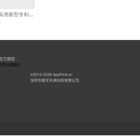
小程序开发申请实用新型专利(「二手车小程序开发」二手车小程序开发功能与方案)
0
官方微信
©2012-2026
AppPark.cn
深圳市致宇天承科技有限公司