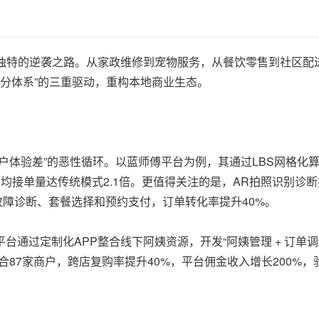
独特的逆袭之路。从家政维修到宠物服务，从餐饮零售到社区配
创新积分体系”的三重驱动，重构本地商业生态。
户体验差”的恶性循环。以蓝师傅平台为例，其通过LBS网格化
日均接单量达传统模式2.1倍。更值得关注的是，AR拍照识别诊
故障诊断、套餐选择和预约支付，订单转化率提升40%。
过定制化APP整合线下阿姨资源，开发“阿姨管理 + 订单调度 
87家商户，跨店复购率提升40%，平台佣金收入增长200%，