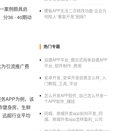
这一案例颇具启
模板APP无法二次修改功能:企业为
何陷入“重复开发”困局?
6 - 40期动
热门专题
自建APP平台_傻瓜式简单自建APP
平台_软件制作_费用
化为引流推广费
安卓开发_安卓开发前景怎么样_入
门教程_工具_平台
怎么开发APP软件_自己怎么开发一
务APP为例，该
个APP软件_赚钱
作健身房、生鲜
同城、商城外卖app如何开发_同
，远超行业平均
城、商城外卖app怎样盈利_公司