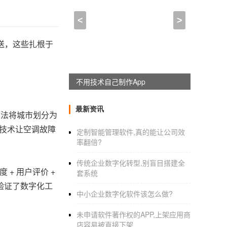
<
>
送，这些扎根于
不用技术自己制作App
最新资讯
算法将城市划分为
断技术让空调故障
定制智能管理软件,真的能让公司效
率翻倍?
传统企业数字化转型,别盲目搭建全
+ 用户评价 +
套系统
验证了数字化工
中小企业数字化软件该怎么做?
未申请软件著作权的APP,上架应用商
店容易被直接下架