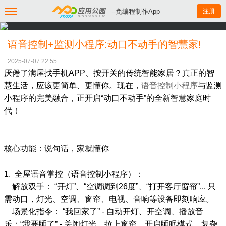
--免编程制作App
注册
语音控制+监测小程序:动口不动手的智慧家!
2025-07-07 22:55
厌倦了满屋找手机APP、按开关的传统智能家居？真正的智
慧生活，应该更简单、更懂你。现在，
语音控制小程序
与监测
小程序的完美融合，正开启“动口不动手”的全新智慧家庭时
代！
核心功能：说句话，家就懂你
1. 全屋语音掌控（语音控制小程序）：
解放双手： “开灯”、“空调调到26度”、“打开客厅窗帘”... 只
需动口，灯光、空调、窗帘、电视、音响等设备即刻响应。
场景化指令： “我回家了” - 自动开灯、开空调、播放音
乐；“我要睡了” - 关闭灯光、拉上窗帘、开启睡眠模式。复杂