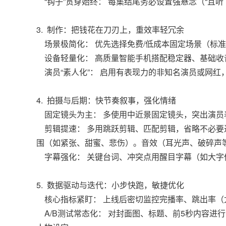
“钩子”贯穿始终： 每集结尾务必设置强悬念（“且
3. 制作：把钱花在刀刃上，重效率轻冗余
场景极简化： 优先选择免费/低成本固定场景（标
设备轻量化： 高质量智能手机搭配稳定器、基础收
演员“素人化”： 启用有表现力的非知名演员或网红
4. 拍摄与后期：快节奏叙事，强化情绪
固定镜头为主： 多使用中近景固定镜头，突出演员
剪辑提速： 多用跳跃剪辑、匹配剪辑，省略不必要
围（如紧张、甜蜜、悲伤）。音效（耳光声、破碎声等
字幕强化： 关键台词、冲突点用醒目字幕（如大字
5. 数据驱动与迭代：小步快跑，敏捷优化
核心指标紧盯： 上线后密切监控完播率、跳出率（
A/B测试常态化： 对封面图、标题、前5秒内容进