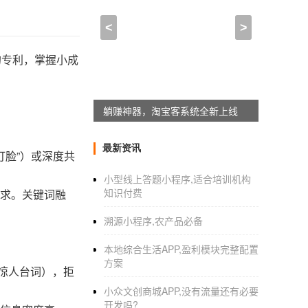
<
>
的专利，掌握小成
躺赚神器，淘宝客系统全新上线
最新资讯
打脸”）或深度共
小型线上答题小程序,适合培训机构
知识付费
需求。关键词融
溯源小程序,农产品必备
本地综合生活APP,盈利模块完整配置
方案
惊人台词），拒
小众文创商城APP,没有流量还有必要
开发吗?