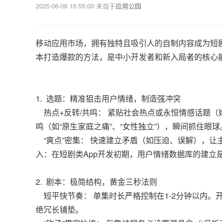
2025-06-08 16:55:00
来自于
应用公园
移动应用市场，拥有独特且吸引人的自制内容成为短剧
本打造爆款的方法，是中小开发者和新入局者的核心
1. 选题：精准狙击用户情绪，制造强冲突
热点+反转/共鸣： 紧贴社会热点或永恒情感话题（
鸣（如“原生家庭之痛”、“女性独立”），瞬间抓住眼球
“爽点”密集： 快速建立矛盾（如压迫、误解），让
入：在短剧类App开发初期，用户情绪数据库的建立
2. 剧本：极简结构，黄金三秒法则
短平快节奏： 单集时长严格控制在1-2分钟以内。
绝冗长铺垫。