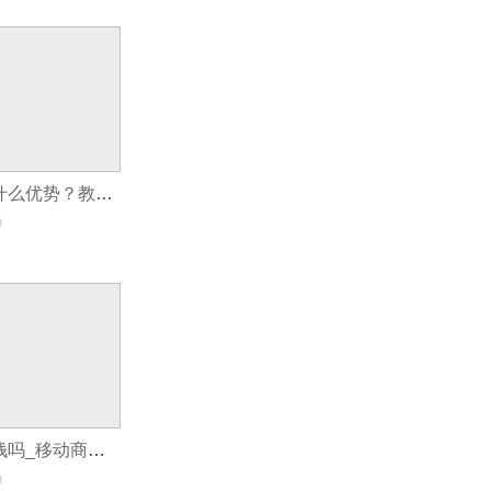
开发教育app有什么优势？教育app开发定制需要多少钱？
0
开发app商城赚钱吗_移动商城App开发促进电商
0