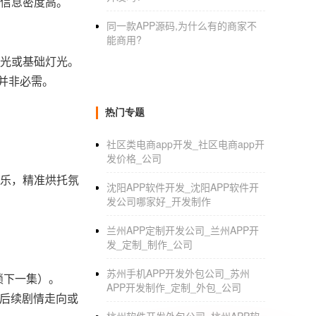
，信息密度高。
同一款APP源码,为什么有的商家不
能商用?
然光或基础灯光。
并非必需。
。
热门专题
社区类电商app开发_社区电商app开
发价格_公司
音乐，精准烘托氛
沈阳APP软件开发_沈阳APP软件开
发公司哪家好_开发制作
兰州APP定制开发公司_兰州APP开
发_定制_制作_公司
苏州手机APP开发外包公司_苏州
锁下一集）。
APP开发制作_定制_外包_公司
整后续剧情走向或