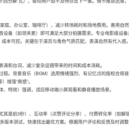
听下回分解”式），驱动用户迫不及待点击下一集。情节推进迅速
准家庭、办公室、咖啡厅），减少转场耗时和场地费用。善用自
音设备（如领夹麦）即可满足大部分拍摄需求。专业电影级设备
，成本可控。关键在于演员与角色气质匹配，表演自然有代入感
表演和台词，减少复杂运镜带来的时间和成本消耗。
过程。背景音乐（BGM）选用情绪强烈、有记忆点的版权合规
）增强“爽感”。
体、特效）强调，适应移动端小屏观看和静音播放场景。
尤其是前3秒）、互动率（点赞评论分享）、付费转化率（如解
行多版本测试，快速找出最优方案。根据用户评论和反馈及时调