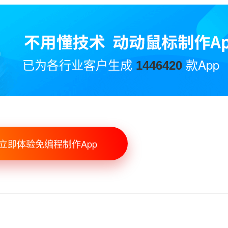
已为各行业客户生成
款App
1446420
立即体验免编程制作App