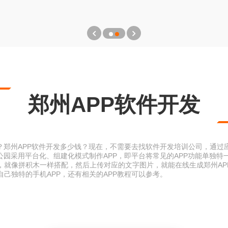
郑州APP软件开发
？郑州APP软件开发多少钱？现在，不需要去找软件开发培训公司，通过
公园采用平台化、组建化模式制作APP，即平台将常见的APP功能单独
，就像拼积木一样搭配，然后上传对应的文字图片，就能在线生成郑州AP
己独特的手机APP，还有相关的APP教程可以参考。