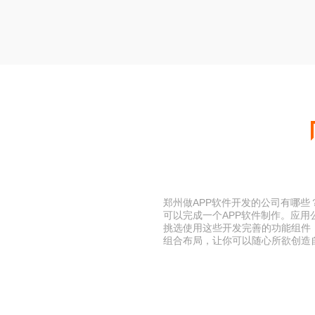
郑州做APP软件开发的公司有哪些
可以完成一个APP软件制作。应用
挑选使用这些开发完善的功能组件
组合布局，让你可以随心所欲创造自