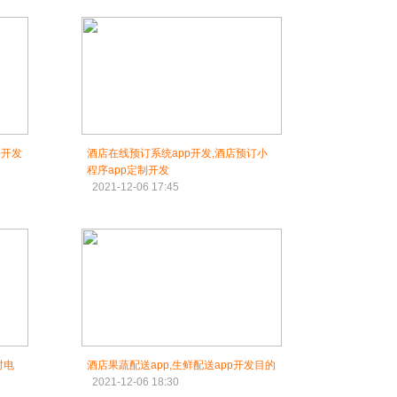
p开发
酒店在线预订系统app开发,酒店预订小
程序app定制开发
2021-12-06 17:45
村电
酒店果蔬配送app,生鲜配送app开发目的
2021-12-06 18:30