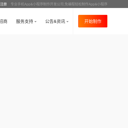
注册
专业手机App&小程序制作开发公司,免编程轻松制作App&小程序
招商
服务支持
公告&资讯
开始制作