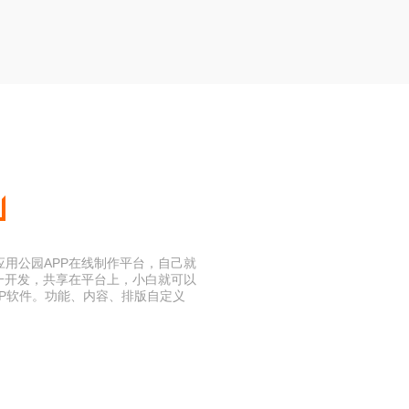
应用公园APP在线制作平台，自己就
特一开发，共享在平台上，小白就可以
P软件。功能、内容、排版自定义