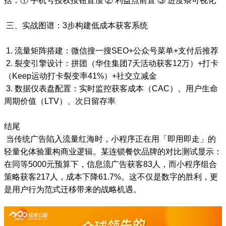
括：① 手机号授权按钮置顶 ② 利益点前置 ③ 进度条可视化
三、实战图谱：3步构建低成本获客系统
1. 流量矩阵搭建：微信搜一搜SEO+公众号菜单+支付后推荐
2. 裂变引擎设计：拼团（华住集团7天活动获客12万）+打卡
（Keep运动打卡裂变率41%）+社交立减金
3. 数据仪表盘配置：实时监控获客成本（CAC）、用户生命
周期价值（LTV）、次日留存率
结尾
当传统广告陷入流量红海时，小程序正在用「即用即走」的
轻量化体验重构商业逻辑。某连锁餐饮品牌的对比测试显示：
在同等5000元预算下，信息流广告获客83人，而小程序组合
策略获客217人，成本下降61.7%。这不仅是数字的胜利，更
是用户行为范式迁移带来的战略机遇。