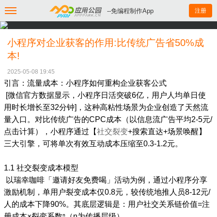
--免编程制作App
注册
小程序对企业获客的作用:比传统广告省50%成
本!
2025-05-08 19:45
引言：流量成本：小程序如何重构企业获客公式
[微信官方数据显示，小程序日活突破6亿，用户人均单日使
用时长增长至32分钟]，这种高粘性场景为企业创造了天然流
量入口。对比传统广告的CPC成本（以信息流广告平均2-5元/
点击计算），小程序通过【
社交裂变
+搜索直达+场景唤醒】
三大引擎，可将单次有效互动成本压缩至0.3-1.2元。
1.1 社交裂变成本模型
以瑞幸咖啡「邀请好友免费喝」活动为例，通过小程序分享
激励机制，单用户裂变成本仅0.8元，较传统地推人员8-12元/
人的成本下降90%。其底层逻辑是：用户社交关系链价值=注
册成本×裂变系数ⁿ（n为传播层级）