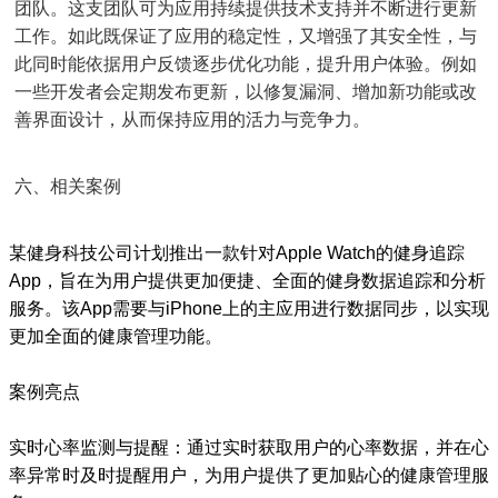
团队。这支团队可为应用持续提供技术支持并不断进行更新
工作。如此既保证了应用的稳定性，又增强了其安全性，与
此同时能依据用户反馈逐步优化功能，提升用户体验。例如
一些开发者会定期发布更新，以修复漏洞、增加新功能或改
善界面设计，从而保持应用的活力与竞争力。
六、
相关案例
某健身科技公司计划推出一款针对Apple Watch的健身追踪
App，旨在为用户提供更加便捷、全面的健身数据追踪和分析
服务。该App需要与iPhone上的主应用进行数据同步，以实现
更加全面的健康管理功能。
案例亮点
实时心率监测与提醒：通过实时获取用户的心率数据，并在心
率异常时及时提醒用户，为用户提供了更加贴心的健康管理服