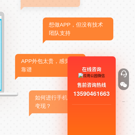
想做APP，但没有技术
团队支持
APP外包太贵，感觉不
在线咨询
靠谱
售前咨询热线
13590461663
如何进行手机APP商业
变现？