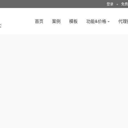
登录
●
免费
首页
案例
模板
功能&价格
代理
3