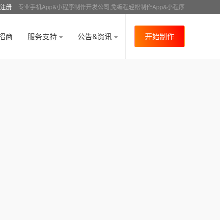
注册
专业手机App&小程序制作开发公司,免编程轻松制作App&小程序
招商
服务支持
公告&资讯
开始制作