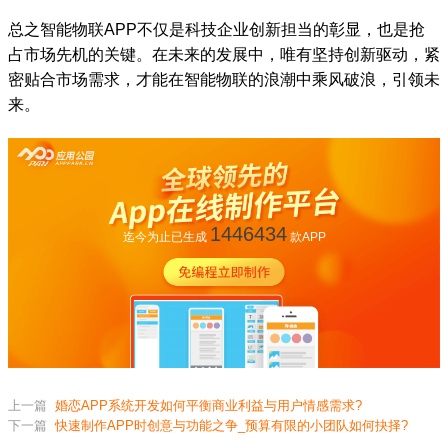
总之智能物联APP不仅是科技企业创新担当的彰显，也是抢
占市场先机的关键。在未来的发展中，唯有坚持创新驱动，紧
密贴合市场需求，才能在智能物联的浪潮中乘风破浪，引领未
来。
1446434
迄今为止已生成
款APP
上一篇
婚恋APP系统开发如何平衡商业利益与用户情感需求?
下一篇
快速制作APP时创意与功能之争_预算有限的小团队如何抉择?