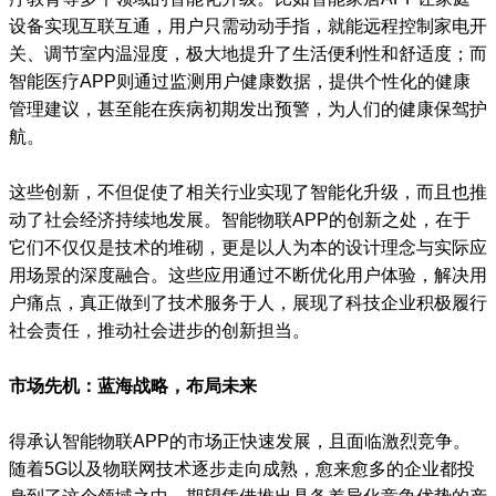
设备实现互联互通，用户只需动动手指，就能远程控制家电开
关、调节室内温湿度，极大地提升了生活便利性和舒适度；而
智能医疗APP则通过监测用户健康数据，提供个性化的健康
管理建议，甚至能在疾病初期发出预警，为人们的健康保驾护
航。
这些创新，不但促使了相关行业实现了智能化升级，而且也推
动了社会经济持续地发展。智能物联APP的创新之处，在于
它们不仅仅是技术的堆砌，更是以人为本的设计理念与实际应
用场景的深度融合。这些应用通过不断优化用户体验，解决用
户痛点，真正做到了技术服务于人，展现了科技企业积极履行
社会责任，推动社会进步的创新担当。
市场先机：蓝海战略，布局未来
得承认智能物联APP的市场正快速发展，且面临激烈竞争。
随着5G以及物联网技术逐步走向成熟，愈来愈多的企业都投