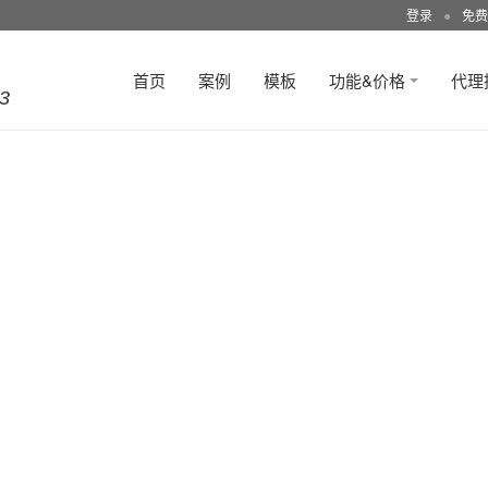
登录
●
免费
首页
案例
模板
功能&价格
代理
3