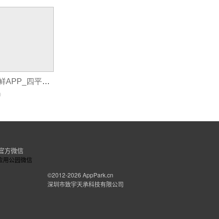
四平制作一个生鲜APP_四平生鲜蔬果APP定制平台如何成功转型
0
官方微信
©2012-2026
AppPark.cn
深圳市致宇天承科技有限公司