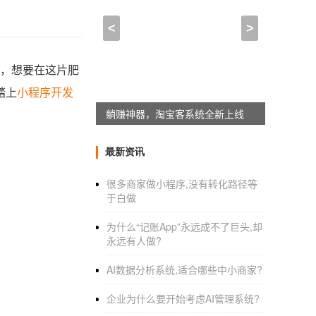
<
>
，想要在这片肥
踏上
小程序开发
躺赚神器，淘宝客系统全新上线
最新资讯
很多商家做小程序,没有转化路径等
于白做
为什么“记账App”永远成不了巨头,却
永远有人做?
AI数据分析系统,适合哪些中小商家?
企业为什么要开始考虑AI管理系统?