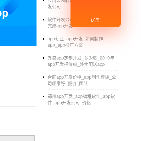
应用公园软件开发_app开发_app开
发公司
软件开发公司_应用公园_自己一人
[关闭]
完成app开发
app创业_app开发_如何制作
app_app推广方案
外卖app定制开发_多少钱_2019年
app开发报价单_外卖配送app
合肥app开发价格_app制作模板_公
司哪家好_报价_团队
郑州app开发_app编程软件_app软
件_app开发公司_价格