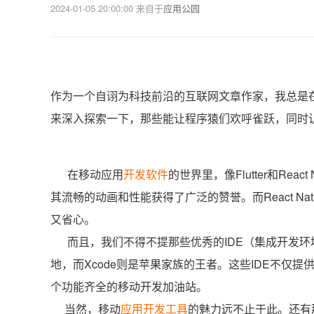
2024-01-05 20:00:00
来自于
应用公园
作为一个自诩为科技前沿的互联网文章作家，我总是
来深入探索一下，那些能让程序猿们欢呼雀跃，同时
在移动应用
开发软件
的世界里，像Flutter和Rea
其流畅的动画和性能获得了广泛的赞誉。而React Nat
又省心。
而且，我们不得不提那些优秀的IDE（集成开发环境），例如An
地，而Xcode则是苹果家族的王者。这些IDE不
个功能齐全的移动开发加油站。
当然，移动
应用开发工具
的魅力远不止于此。还有那