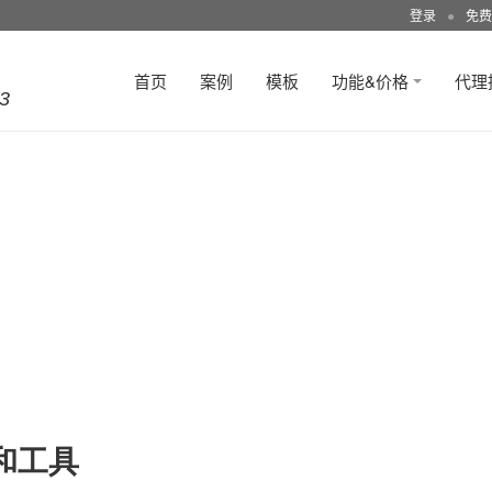
登录
●
免费
首页
案例
模板
功能&价格
代理
3
和工具