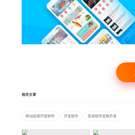
相关文章
移动应用开发软件
开发软件
安卓软件定制开发