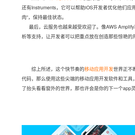
还有Instruments，它可以帮助iOS开发者优
肉”，保持最佳状态。
最后，云服务也越来越受欢迎了。像AWS Amplify
析等支持，让开发者可以把重点放在创造那些惊艳的
综上所述，这个快节奏的
移动应用开发
世界正不
代码，那么使用这些尖端的移动应用开发软件和工具
了抬头看看窗外的世界，那也许会是你的下一个app