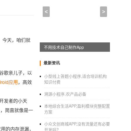
<
>
。今天，咱们就
不用技术自己制作App
最新资讯
 那是谷歌亲儿子，以
小型线上答题小程序,适合培训机构
droid应用
，高效
知识付费
溯源小程序,农产品必备
安卓开发者的小天
本地综合生活APP,盈利模块完整配置
用，简直就像是一
方案
小众文创商城APP,没有流量还有必要
应用的内存泄漏，
开发吗?