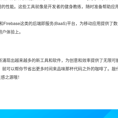
化他们应用的性能。这些工具就像是开发者的健身教练，随时准备帮助应
和Firebase这类的后端即服务(BaaS)平台，为移动应用提供
用户体验上。
断涌现出越来越多的新工具和软件，为创意和效率提供了无限可
，就可以帮你节省出更多时间来品味那杯代码之外的咖啡了。敲
灵感之源哦！