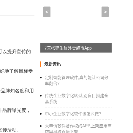
<
>
7天搭建生鲜外卖超市App
可以提升宣传的
最新资讯
更好地了解目标受
定制智能管理软件,真的能让公司效
率翻倍?
升品牌知名度和用
传统企业数字化转型,别盲目搭建全
套系统
升品牌曝光度，
中小企业数字化软件该怎么做?
未申请软件著作权的APP,上架应用商
宣传活动。
店容易被直接下架