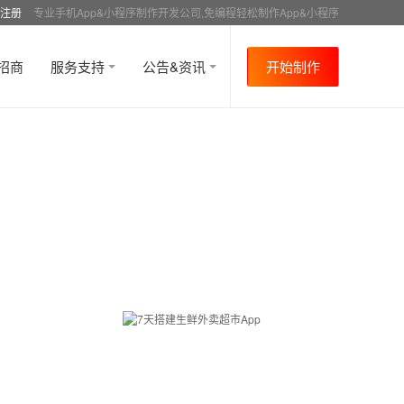
注册
专业手机App&小程序制作开发公司,免编程轻松制作App&小程序
招商
服务支持
公告&资讯
开始制作