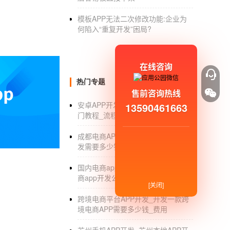
模板APP无法二次修改功能:企业为
何陷入“重复开发”困局?
在线咨询
热门专题
售前咨询热线
安卓APP开发_安卓APP开发公司_入
13590461663
门教程_流程_平台
成都电商APP开发_成都电商APP开
发需要多少钱_价格_公司
国内电商app开发公司_国内移动电
商app开发公司排名_价格
[关闭]
跨境电商平台APP开发_开发一款跨
境电商APP需要多少钱_费用